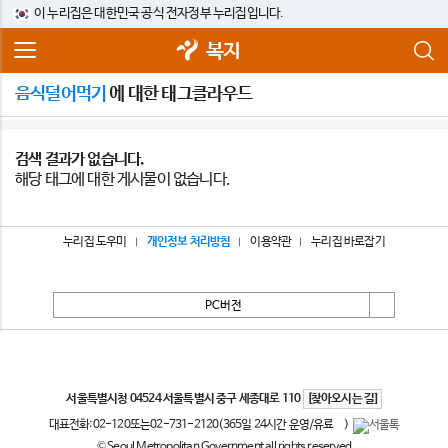
이 누리집은 대한민국 공식 전자정부 누리집입니다.
복지
음식덜어먹기
에 대한 태그클라우드
검색 결과가 없습니다.
해당 태그에 대한 게시물이 없습니다.
누리집 도우미
개인정보 처리방침
이용약관
누리집 바로잡기
PC버전
서울특별시
서울특별시청 04524 서울특별시 중구 세종대로 110
[찾아오시는 길]
대표전화:
02-120
또는
02-731-2120
(365일 24시간 운영/유료
)
© Seoul Metropolitan Government all rights reserved