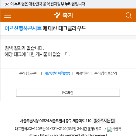
이 누리집은 대한민국 공식 전자정부 누리집입니다.
복지
어르신행복콘서트
에 대한 태그클라우드
검색 결과가 없습니다.
해당 태그에 대한 게시물이 없습니다.
누리집 도우미
개인정보 처리방침
이용약관
누리집 바로잡기
PC버전
서울특별시
서울특별시청 04524 서울특별시 중구 세종대로 110
[찾아오시는 길]
대표전화:
02-120
또는
02-731-2120
(365일 24시간 운영/유료
)
© Seoul Metropolitan Government all rights reserved