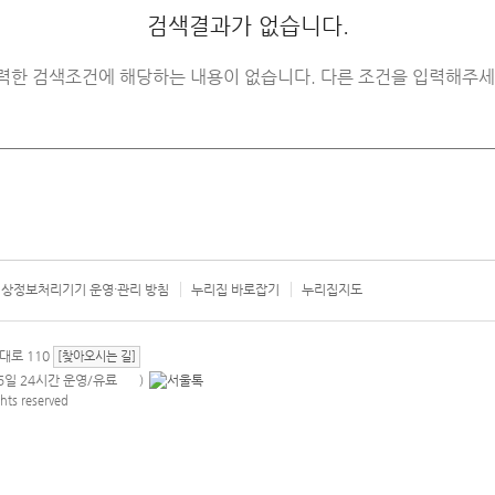
검색결과가 없습니다.
력한 검색조건에 해당하는 내용이 없습니다. 다른 조건을 입력해주세
상정보처리기기 운영·관리 방침
누리집 바로잡기
누리집지도
서울시 카
대로 110
[찾아오시는 길]
365일 24시간 운영/유료
)
안내팝업 열기
hts reserved