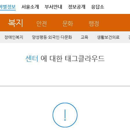
야별정보
서울소개
부서안내
정보공개
응답소
복지
안전
문화
행정
장애인복지
양성평등·외국인·다문화
교육
생활보건의료
센터
에 대한 태그클라우드