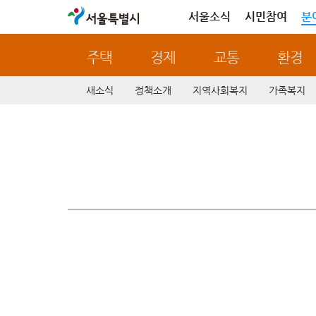
서울특별시
서울소식
시민참여
분
주택
경제
교통
환경
새소식
정책소개
지역사회복지
가족복지