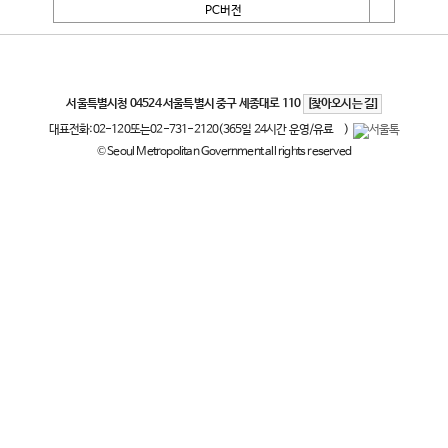
PC버전
서울특별시
서울특별시청 04524 서울특별시 중구 세종대로 110
[찾아오시는 길]
대표전화:
02-120
또는
02-731-2120
(365일 24시간 운영/유료
)
© Seoul Metropolitan Government all rights reserved