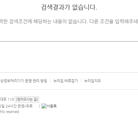
검색결과가 없습니다.
력한 검색조건에 해당하는 내용이 없습니다. 다른 조건을 입력해주세
상정보처리기기 운영·관리 방침
누리집 바로잡기
누리집지도
서울시 카
대로 110
[찾아오시는 길]
365일 24시간 운영/유료
)
안내팝업 열기
hts reserved