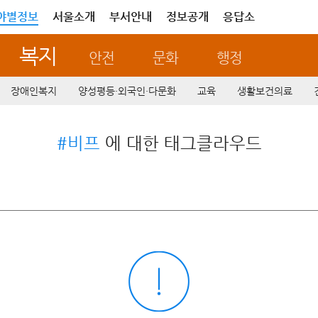
야별정보
서울소개
부서안내
정보공개
응답소
복지
안전
문화
행정
장애인복지
양성평등·외국인·다문화
교육
생활보건의료
#비프
에 대한 태그클라우드