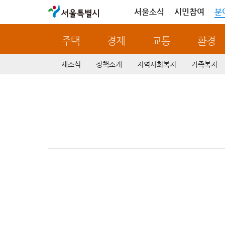
서울특별시
서울소식
시민참여
분
주택
경제
교통
환경
새소식
정책소개
지역사회복지
가족복지