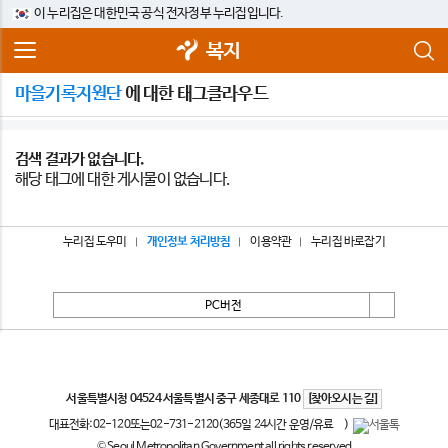
이 누리집은 대한민국 공식 전자정부 누리집입니다.
복지
마을기록지원단
에 대한 태그클라우드
검색 결과가 없습니다.
해당 태그에 대한 게시물이 없습니다.
누리집 도우미
개인정보 처리방침
이용약관
누리집 바로잡기
PC버전
서울특별시
서울특별시청 04524 서울특별시 중구 세종대로 110
[찾아오시는 길]
대표전화:
02-120
또는
02-731-2120
(365일 24시간 운영/유료
)
© Seoul Metropolitan Government all rights reserved