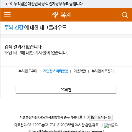
이 누리집은 대한민국 공식 전자정부 누리집입니다.
복지
두뇌 건강
에 대한 태그클라우드
검색 결과가 없습니다.
해당 태그에 대한 게시물이 없습니다.
누리집 도우미
개인정보 처리방침
이용약관
누리집 바로잡기
PC버전
서울특별시
서울특별시청 04524 서울특별시 중구 세종대로 110
[찾아오시는 길]
대표전화:
02-120
또는
02-731-2120
(365일 24시간 운영/유료
)
© Seoul Metropolitan Government all rights reserved