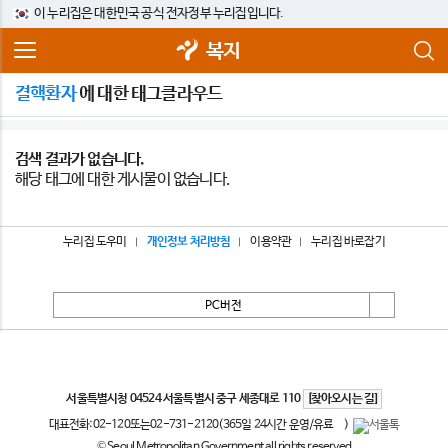
이 누리집은 대한민국 공식 전자정부 누리집입니다.
복지
결핵환자
에 대한 태그클라우드
검색 결과가 없습니다.
해당 태그에 대한 게시물이 없습니다.
누리집 도우미
개인정보 처리방침
이용약관
누리집 바로잡기
PC버전
서울특별시
서울특별시청 04524 서울특별시 중구 세종대로 110
[찾아오시는 길]
대표전화:
02-120
또는
02-731-2120
(365일 24시간 운영/유료
)
© Seoul Metropolitan Government all rights reserved