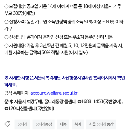
○ 모집대상: 공고일 기준 14세 이하 자녀를 둔 18세 이상 서울시 거주
부모 300명(예정)
○ 신청자격: 동일 가구원 소득인정액 중위소득 51% 이상 ~ 80% 이하
가구
○ 신청방법: 홈페이지 온라인 신청 또는 주소지 동주민센터 방문
○ 지원내용: 가입 후 3년/5년 간 매월 5, 10, 12만원의 금액을 저축 시,
매월 저축하는 금액의 50% 적립·지원(이자 별도)
※ 자세한 사항은
서울시복지재단 자산형성지원사업 홈페이지에서 확인
하세요.
공식 홈페이지:
account.welfare.seoul.kr
문의: 서울시 희망두배, 꿈나래통장 콜센터 ☎1688-1453(국번없이),
☎120 다산콜센터(국번없이)
꿈나래
꿈나래통장
나눔
복지
서울 꿈나래 통장