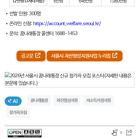
12만원
(3자녀 이상)
6만원
648만원
1,080만원
선발 인원: 300명
온라인 신청:
https://account.welfare.seoul.kr/
문의: 꿈나래통장 콜센터 1688-1453
공고문
서울시 자산형성지원사업 누리집
AI생성태그
꿈나래통장
자산형성지원
저소득가정지원
참가자모집
0