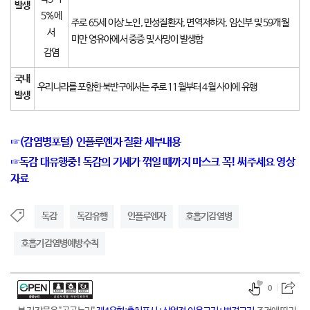
발생
5%에
주로 65세 이상 노인, 만성질환자, 면역저하자, 임신부 및 59개월
서
미만 영유아에서 중증 및 사망이 발생함
감염
국내
우리나라를 포함한 북반구에서는 주로 11월부터 4월 사이에 유행
발생
☞(감염병포털) 인플루엔자 질환 세부내용
☞독감 대유행중! 독감의 기세가 꺾일 때까지 마스크 꼭! 써주세요 영상
자료
독감
독감유행
인플루엔자
호흡기감염병
호흡기감염병예방수칙
0