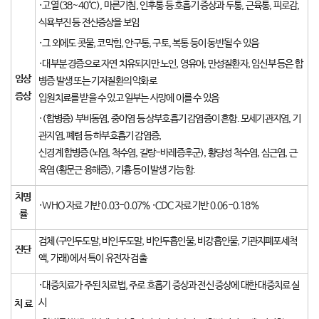
·고열(38~40℃), 마른기침, 인후통 등 호흡기 증상과 두통, 근육통, 피로감,
식욕부진 등 전신증상을 보임
·그 외에도 콧물, 코막힘, 안구통, 구토, 복통 등이 동반될 수 있음
·대부분 경증으로 자연 치유되지만 노인, 영유아, 만성질환자, 임신부 등은 합
임상
병증 발생 또는 기저질환의 악화로
증상
입원치료를 받을 수 있고 일부는 사망에 이를 수 있음
·(합병증) 부비동염, 중이염 등 상부호흡기 감염증이 흔함. 모세기관지염, 기
관지염, 폐렴 등 하부호흡기 감염증,
신경계 합병증(뇌염, 척수염, 길랑-바레증후군), 황당성 척수염, 심근염, 근
육염(횡문근 융해증), 기흉 등이 발생 가능 함.
치명
·WHO 자료 기반 0.03-0.07% ·CDC 자료 기반 0.06-0.18%
률
검체(구인두도말, 비인두도말, 비인두흡인물, 비강흡인물, 기관지폐포세척
진단
액, 가래)에서 특이 유전자 검출
·대증치료가 주된 치료법, 주로 흐흡기 증상과 전신 증상에 대한 대증치료 실
시
치 료