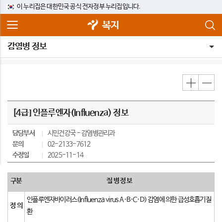
이 누리집은 대한민국 공식 전자정부 누리집입니다.
복지
감염병 정보
[4급] 인플루엔자(Influenza) 정보
담당부서
시민건강국
감염병관리과
문의
02-2133-7612
수정일
2025-11-14
구분
질 병 정 보
인플루엔자바이러스(Influenza virus A·B·C·D) 감염에 의한 급성호흡기질
정 의
환