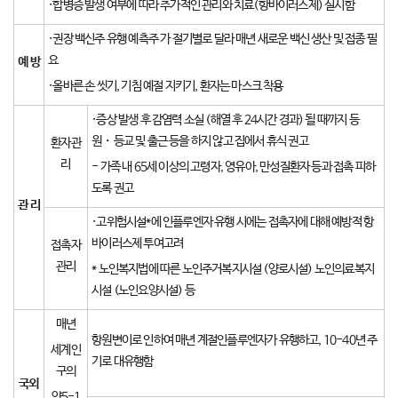
·합병증 발생 여부에 따라 추가적인 관리와 치료(항바이러스제) 실시함
·권장 백신주 유행 예측주 가 절기별로 달라 매년 새로운 백신 생산 및 접종 필
요
예 방
·올바른 손 씻기, 기침 예절 지키기, 환자는 마스크 착용
·증상 발생 후 감염력 소실 (해열 후 24시간 경과) 될 때까지 등
원・등교 및 출근 등을 하지 않고 집에서 휴식 권고
환자관
리
- 가족 내 65세 이상의 고령자, 영유아, 만성질환자 등과 접촉 피하
도록 권고
관 리
·고위험시설*에 인플루엔자 유행 시에는 접촉자에 대해 예방적 항
바이러스제 투여고려
접촉자
관리
* 노인복지법에 따른 노인주거복지시설 (양로시설) 노인의료복지
시설 (노인요양시설) 등
매년
항원변이로 인하여 매년 계절인플루엔자가 유행하고, 10-40년 주
세계인
기로 대유행함
구의
국외
약5-1