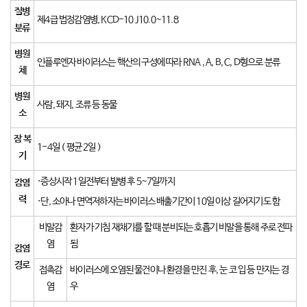
질병
제4급 법정감염병, KCD-10 J10.0~11.8
분류
병원
인플루엔자 바이러스는 핵산의 구성에 따라 RNA , A, B, C, D형으로 분류
체
병원
사람, 돼지, 조류 등 동물
소
잠 복
1-4일 ( 평균 2일 )
기
·증상시작 1일전부터 발병 후 5~7일까지
감염
력
·단, 소아나 면역저하자는 바이러스 배출기간이 10일 이상 길어지기도 함
비말감
환자가 기침 재채기를 할 때 분비되는 호흡기 비말을 통해 주로 전파
염
됨
감염
경로
접촉감
바이러스에 오염된 물건이나 환경을 만진 후, 눈 코 입 등 만지는 경
염
우