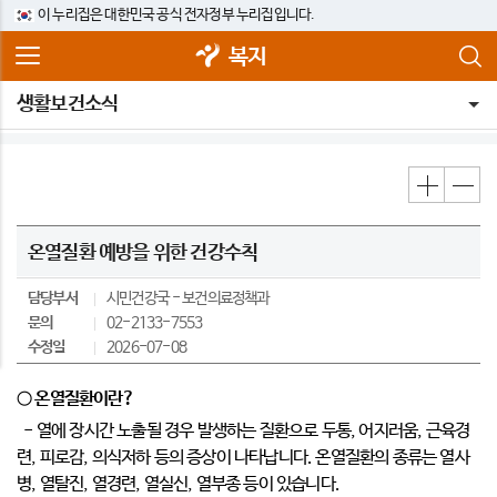
이 누리집은 대한민국 공식 전자정부 누리집입니다.
복지
생활보건소식
온열질환 예방을 위한 건강수칙
담당부서
시민건강국
보건의료정책과
문의
02-2133-7553
수정일
2026-07-08
○ 온열질환이란?
- 열에 장시간 노출될 경우 발생하는 질환으로 두통, 어지러움, 근육경
련, 피로감, 의식저하 등의 증상이 나타납니다. 온열질환의 종류는 열사
병, 열탈진, 열경련, 열실신, 열부종 등이 있습니다.