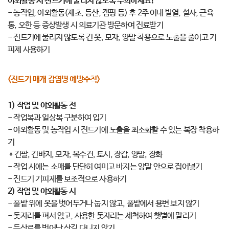
야외활동 시 진드기에 물리지 않도록 주의하세요!
- 농작업, 야외활동(제초, 등산, 캠핑 등) 후 2주 이내 발열, 설사, 근육
통, 오한 등 증상발생 시 의료기관 방문하여 진료받기
- 진드기에 물리지 않도록 긴 옷, 모자, 양말 착용으로 노출을 줄이고 기
피제 사용하기
<진드기 매개 감염병 예방수칙>
1) 작업 및 야외활동 전
- 작업복과 일상복 구분하여 입기
- 야외활동 및 농작업 시 진드기에 노출을 최소화할 수 있는 복장 착용하
기
* 긴팔, 긴바지, 모자, 목수건, 토시, 장갑, 양말, 장화
- 작업 시에는 소매를 단단히 여미고 바지는 양말 안으로 집어넣기
- 진드기 기피제를 보조적으로 사용하기
2) 작업 및 야외활동 시
- 풀밭 위에 옷을 벗어두거나 눕지 않고, 풀밭에서 용변 보지 않기
- 돗자리를 펴서 앉고, 사용한 돗자리는 세척하여 햇볕에 말리기
- 등산로를 벗어난 산길 다니지 않기