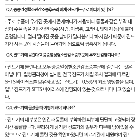
Q2.
중증열성혈소판감소증후군의 매개 진드기는 주로 어디에 있나요
?
◦ 주로 수풀이 우거진 곳에서 존재하다가 사람이나 동물과 같은 부착 대
상이 수풀 속을 지나가면 숙주(사람, 야생쥐, 고라니, 멧돼지 등)에 붙어
흡혈합니다. 멀리 떨어진 곳을 날아가 달라붙거나 하지 않기 때문에 진드
기가 사는 곳에 사람들이 들어가게 됨으로써 접촉하게 됩니다.
Q3.
진드기에 물린다고 중증열성혈소판감소증후군에 무조건 감염되나요
?
◦ 진드기에 물린다고 모두 중증열성혈소판감소증후군에 걸린다는 것은
아닙니다. 질병관리청이 실시한 전국 진드기 채집 조사 결과에 따르면
SFTS 바이러스를 보유하고 있는 진드기는 0.5%의 최소 양성률을 보여,
일부 진드기가 SFTS 바이러스에 감염되어 있는 것으로 나타나고 있습니
다.
Q4.
진드기에 물렸을 때 어떻게 해야 하나요
?
◦ 진드기의 대부분은 인간과 동물에 부착하면 피부에 단단히 고정되어 장
시간 흡혈합니다. 무리하게 당기면 진드기의 일부가 피부에 남아있을 수
있으므로 진드기에 물린 것을 확인하였다면 의료기관에 내원하여 진드