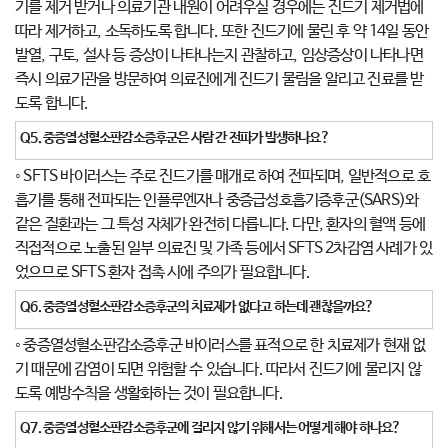
기를 제거 받거나 의료기관 내원이 어려우실 경우에는 진드기 제거법에
따라 제거하고, 소독하도록 합니다. 또한 진드기에 물린 후 약 14일 동안
발열, 구토, 설사 등 증상이 나타나는지 관찰하고, 임상증상이 나타나면
즉시 의료기관을 방문하여 의료진에게 진드기 물림을 알리고 진료를 받
도록 합니다.
Q5.
중증열성혈소판감소증후군은 사람 간 전파가 발생하나요
?
◦ SFTS 바이러스는 주로 진드기를 매개로 하여 전파되며, 일반적으로 호
흡기를 통해 전파되는 인플루엔자나 중증급성호흡기증후군(SARS)와
같은 질환과는 그 특성 자체가 완전히 다릅니다. 다만, 환자의 혈액 등에
직접적으로 노출된 일부 의료진 및 가족 등에서 SFTS 2차감염 사례가 있
었으므로 SFTS 환자 접촉 시에 주의가 필요합니다.
Q6.
중증열성혈소판감소증후군의 치료제가 없다고 하는데 괜찮을까요
?
◦ 중증열성혈소판감소증후군 바이러스를 표적으로 한 치료제가 현재 없
기 때문에 감염이 되면 위험할 수 있습니다. 따라서 진드기에 물리지 않
도록 예방수칙을 생활화하는 것이 필요합니다.
Q7.
중증열성혈소판감소증후군에 걸리지 않기 위해서는 어떻게 해야 하나요
?