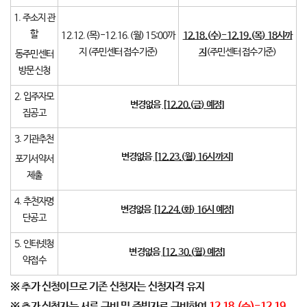
1. 주소지 관
할
12.12.(목)-12.16.(월) 15:00까
12.18.(
수
)-12.19.(
목
) 18
시까
지 (주민센터 접수기준)
지
(주민센터 접수기준)
동주민센터
방문 신청
2. 입주자모
변경없음
[12.20.(
금
)
예정
]
집공고
3. 기관추천
변경없음
[12.23.(
월
) 16
시까지
]
포기서약서
제출
4. 추천자명
변경없음
[12.24.(
화
) 16
시 예정
]
단공고
5. 인터넷청
변경없음
[
12. 30.(
월
)
예정
]
약접수
※
추가 신청이므로 기존 신청자는 신청자격 유지
※
추가 신청자는 서류 구비 및 증빙자료 구비하여
12.18.(
수
)-12.19.