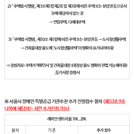
2)
「
주
택법 시행령
」
제
3
조제
1
항제
2
호 및 제
3
호에 따른 주택 또는 분양권
등으로서
3)
에 해당하지 않는 것
→
연립주택
,
다세대주택
3) 「주택법 시행령」 제10조 제1항에 따른 주택 또는 분양권 등 → 도시형생활주택
→
건축물대장 용도에
’
도시형생활주택
’
이 명확히 표기되어야 함
⇒
증빙자료
:
주
택가격확인서 및 건축물대장
(
대장상 용도 명확히 판별 가능해야 함
)
,
등기사항 증명서
※ 서울시 장애인 특별공급 기관추천 추가 신청접수 절차
(
제
53
조
9
호
나목
에 해당하는 자만 추가신청 가능)
래미안 센트리폴 1BL, 2BL
절 차
기 존
추가 접수