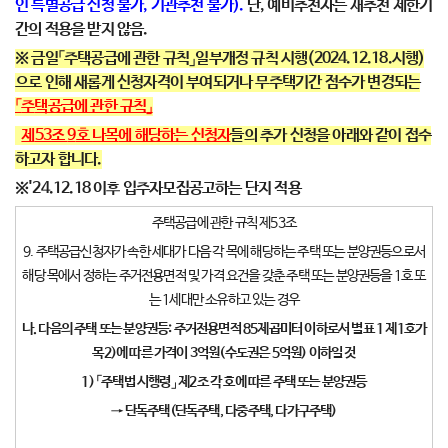
인 특별공급 신청 불가, 기관추천 불가).
단, 예비추천자는 재추천 제한기
간의 적용을 받지 않음.
※ 금일「주택공급에 관한 규칙」일부개정 규칙 시행(2024.12.18.시행)
으로 인해 새롭게 신청자격이 부여되거나 무주택기간 점수가 변경되는
「
주
택공급에 관한 규칙
」
제
53
조
9
호
나목
에 해당하는 신청자
들의 추가 신청을 아래와 같이 접수
하고자 합니다.
※'24.12.18 이후 입주자모집공고하는 단지 적용
주택공급에 관한 규칙 제53조
9. 주택공급신청자가 속한 세대가 다음 각 목에 해당하는 주택 또는 분양권등으로서
해당 목에서 정하는 주거전용면적 및 가격 요건을 갖춘 주택 또는 분양권등을 1호 또
는 1세대만 소유하고 있는 경우
나
.
다음의 주택 또는 분양권등
:
주거전용면적
85
제곱미터 이하로서 별표
1
제
1
호가
목
2)
에 따른 가격이
3
억원
(
수도권은
5
억원
)
이하일 것
1)
「
주택법 시행령
」
제
2
조 각 호에 따른 주택 또는 분양권등
→
단독주택
(
단독주택
,
다중주택
,
다가구주택
)