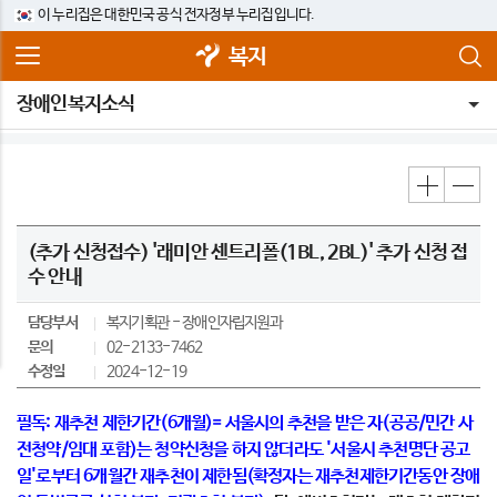
이 누리집은 대한민국 공식 전자정부 누리집입니다.
복지
장애인복지소식
(추가 신청접수) '래미안 센트리폴(1BL, 2BL)' 추가 신청 접
수 안내
담당부서
복지기획관
장애인자립지원과
문의
02-2133-7462
수정일
2024-12-19
필독: 재추천 제한기간(6개월)= 서울시의 추천을 받은 자(공공/민간 사
전청약/임대 포함)는 청약신청을 하지 않더라도 '서울시 추천명단 공고
일'로부터 6개월간 재추천이 제한됨(확정자는 재추천제한기간동안 장애