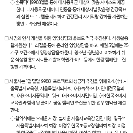
○ 손목닥터9988앱을 통해 대사증후군 대상자 맞춤 서비스도 제공
한다. 대사증후군 데이터 연동을 통해 대상자별 맞춤형 건강목표
와 실천프로그램을 제시하여 건강관리 자기역량 강화를 지원하는
방안도 추진될 예정이다.
□ 시민의 인식 개선을 위한 영양상담과 홍보도 적극 추진한다. 식생활종
합지원센터 누리집을 통해 온라인 영양상담을 하고, 매월 5일에는 25
개구 보건소에서 영양상담을 해준다. 청소년·청년층이 이해하기 쉬
운 식생활 홍보자료를 개발해 학원가·마트 등에서 현장 캠페인도 진
행할 계획이다.
□ 서울시는 ‘덜 달달 9988’ 프로젝트의 성공적 추진을 위해 9.4.(수) 서
울특별시교육청, 서울특별시의사회, (사)녹색소비자연대전국협의
회, (사)소비자공익네트워크, (사)소비자시민모임, (사)한국소비자
교육원과 함께 당 줄이기 공동 캠페인 추진을 위한 업무 협약을 체결
한다.
○ 협약식에는 오세훈 시장, 설세훈 서울시교육감 권한대행, 황규석
서울특별시의사회 회장, 이정우 한국초등교장협의회 회장, 이정
환 한국중등교장협의회 서울시회장, 이선수 학부모 대표, 유미화