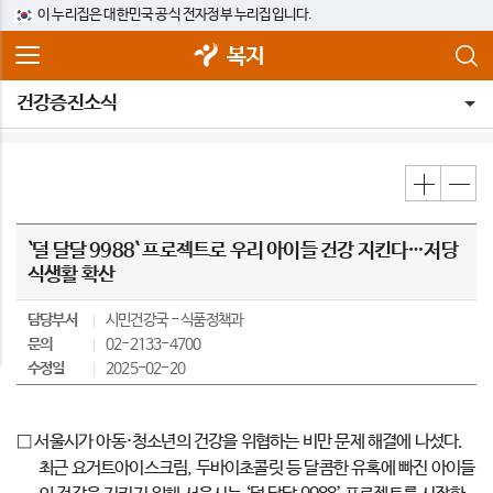
이 누리집은 대한민국 공식 전자정부 누리집입니다.
복지
건강증진소식
`덜 달달 9988` 프로젝트로 우리 아이들 건강 지킨다…저당
식생활 확산
담당부서
시민건강국
식품정책과
문의
02-2133-4700
수정일
2025-02-20
□ 서울시가 아동·청소년의 건강을 위협하는 비만 문제 해결에 나섰다.
최근 요거트아이스크림, 두바이초콜릿 등 달콤한 유혹에 빠진 아이들