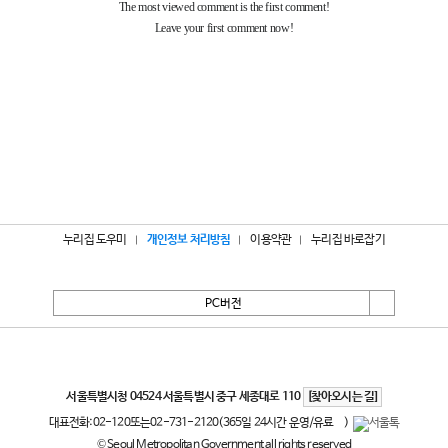
누리집 도우미
개인정보 처리방침
이용약관
누리집 바로잡기
PC버전
서울특별시
서울특별시청 04524 서울특별시 중구 세종대로 110
[찾아오시는 길]
대표전화:
02-120
또는
02-731-2120
(365일 24시간 운영/유료
)
© Seoul Metropolitan Government all rights reserved