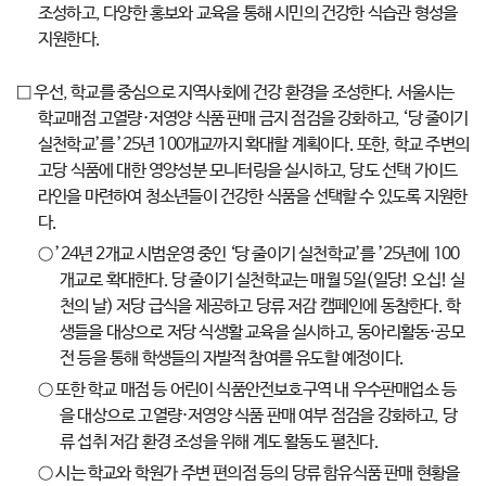
조성하고, 다양한 홍보와 교육을 통해 시민의 건강한 식습관 형성을
지원한다.
□ 우선, 학교를 중심으로 지역사회에 건강 환경을 조성한다. 서울시는
학교매점 고열량·저영양 식품 판매 금지 점검을 강화하고, ‘당 줄이기
실천학교’를 ’25년 100개교까지 확대할 계획이다. 또한, 학교 주변의
고당 식품에 대한 영양성분 모니터링을 실시하고, 당도 선택 가이드
라인을 마련하여 청소년들이 건강한 식품을 선택할 수 있도록 지원한
다.
○ ’24년 2개교 시범운영 중인 ‘당 줄이기 실천학교’를 ’25년에 100
개교로 확대한다. 당 줄이기 실천학교는 매월 5일(일당! 오십! 실
천의 날) 저당 급식을 제공하고 당류 저감 캠페인에 동참한다. 학
생들을 대상으로 저당 식생활 교육을 실시하고, 동아리활동·공모
전 등을 통해 학생들의 자발적 참여를 유도할 예정이다.
○ 또한 학교 매점 등 어린이 식품안전보호구역 내 우수판매업소 등
을 대상으로 고열량·저영양 식품 판매 여부 점검을 강화하고, 당
류 섭취 저감 환경 조성을 위해 계도 활동도 펼친다.
○ 시는 학교와 학원가 주변 편의점 등의 당류 함유식품 판매 현황을