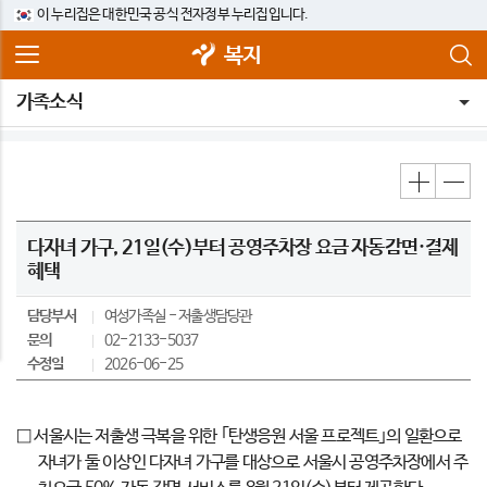
이 누리집은 대한민국 공식 전자정부 누리집입니다.
복지
가족소식
다자녀 가구, 21일(수)부터 공영주차장 요금 자동감면·결제
혜택
담당부서
여성가족실
저출생담당관
문의
02-2133-5037
수정일
2026-06-25
□ 서울시는 저출생 극복을 위한 ｢탄생응원 서울 프로젝트｣의 일환으로
자녀가 둘 이상인 다자녀 가구를 대상으로 서울시 공영주차장에서 주