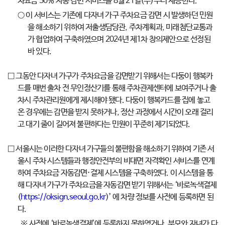
차요금 50% 자동 감면 서비스를 8월 21일(수)부터 제공한다.
○ 이 서비스는 기존에 다자녀 가구 주차요금 감면 시 발생하던 민원
을 해소하기 위하여 저출생담당관, 주차계획과, 미래첨단교통과
가 협업하여 구축하였으며 2024년 제1차 창의제안으로 선정된
바 있다.
□ 그동안 다자녀 가구가 주차요금을 감면받기 위해서는 다둥이 행복카
드를 매번 출차 전 무인정산기를 통해 주차관제센터에 보여주거나 출
차시 주차관리원에게 제시해야 됐다. 다둥이 행복카드를 집에 놓고
온 경우에는 감면을 받지 못하거나, 정산 과정에서 시간이 오래 걸리
고 대기 줄이 길어져 불편하다는 민원이 꾸준히 제기되었다.
□ 서울시는 이러한 다자녀 가구들의 불편함을 해소하기 위하여 기존 서
울시 주차 시스템들과 행정안전부의 비대면 자격확인 서비스를 연계
하여 주차요금 자동감면·결제 시스템을 구축하였다. 이 시스템을 통
해 다자녀 가구가 주차요금을 자동감면 받기 위해서는 ‘바로녹색결제
(
https://oksign.seoul.go.kr
)’ 에 차량 정보를 사전에 등록하면 된
다.
※ 사전에 ‘바로녹색결제’에 등록하지 못하였거나, 부모와 자녀가 다