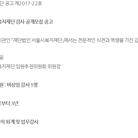
 공고 제2017-22호
지재단 감사 공개모집 공고
관인 「재단법인 서울시복지재단」에서는 전문적인 식견과 역량을 가진 감
1일
복지재단 임원추천위원회 위원장
인원
:
비상임 감사
1
명
로부터
3
년
의 회계 및 업무감사