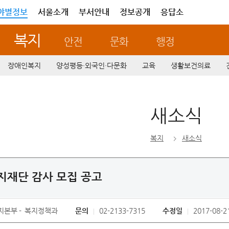
야별정보
서울소개
부서안내
정보공개
응답소
복지
안전
문화
행정
장애인복지
양성평등·외국인·다문화
교육
생활보건의료
새소식
복지
새소식
재단 감사 모집 공고
지본부
복지정책과
문의
02-2133-7315
수정일
2017-08-2