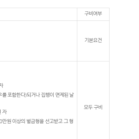
구비여부
기본요건
자
경우를 포함한다)되거나 집행이 면제된 날
모두 구비
 자
300만원 이상의 벌금형을 선고받고 그 형