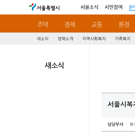
서울특별시
서울소식
시민참여
분
주택
경제
교통
환경
새소식
정책소개
지역사회복지
가족복지
새소식
서울시복지
담당부서
복