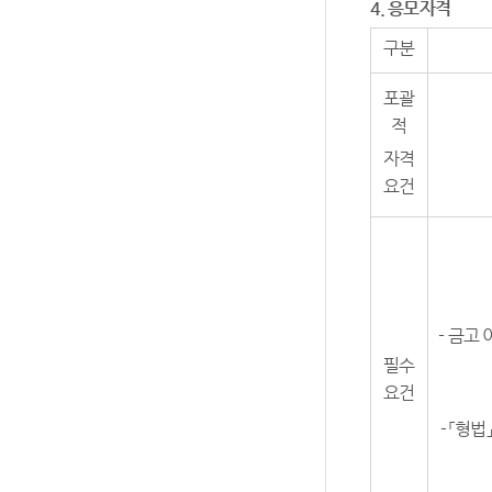
4.
응모자격
구분
포괄
적
자격
요건
- 금고
필수
요건
- 「형