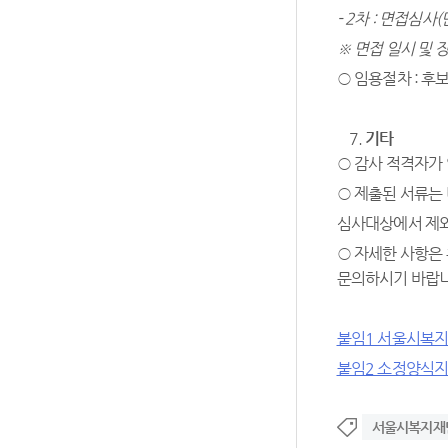
- 2
차
:
면접심사
(
※
면접 일시 및 
○ 임용절차 : 후
기타
○ 감사 적격자가 
○ 제출된 서류는
심사대상에서 제외
○ 자세한 사항은
문의하시기 바랍니
붙임1 서울시복지
붙임2 소정양식
서울시복지재