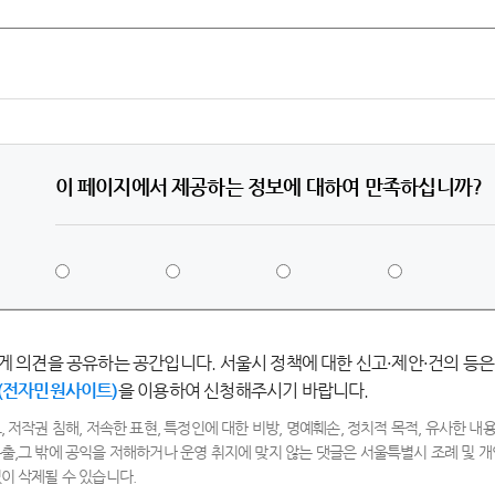
이 페이지에서 제공하는 정보에 대하여 만족하십니까?
5
4
3
2
점
점
점
점
-
-
-
-
매
만
보
불
우
족
통
만
게 의견을 공유하는 공간입니다. 서울시 정책에 대한 신고·제안·건의 등은
만
족
족
(전자민원사이트)
을 이용하여 신청해주시기 바랍니다.
, 저작권 침해, 저속한 표현, 특정인에 대한 비방, 명예훼손, 정치적 목적, 유사한 내용
출,그 밖에 공익을 저해하거나 운영 취지에 맞지 않는 댓글은 서울특별시 조례 및
이 삭제될 수 있습니다.