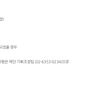
장)
명되었을 경우
항은 재단 기획조정팀 (02-6353-0234)으로