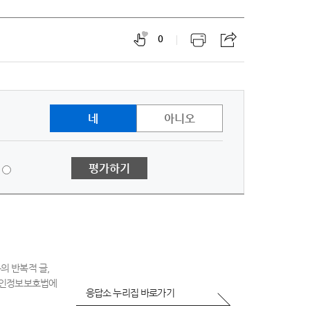
0
네
아니오
1
평가하기
점
-
매
우
불
만
족
의 반복적 글,
 개인정보보호법에
응답소 누리집 바로가기