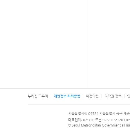
누리집 도우미
개인정보 처리방침
이용약관
저작권 정책
영
서울특별시
서울특별시청 04524 서울특별시 중구 세종
문의 전화번호 120, 120 다산콜재단
대표전화: 02-120 또는 02-731-2120 (
© Seoul Metropolitan Government all rig