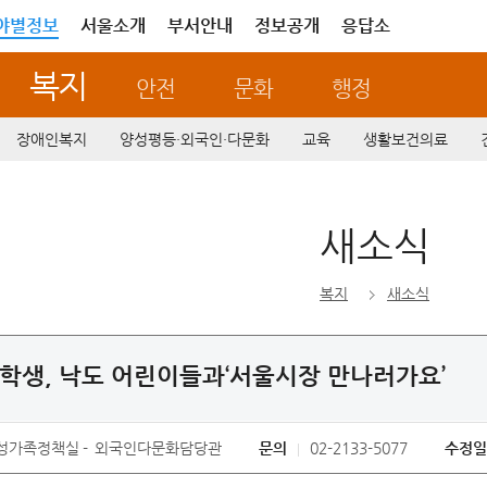
야별정보
서울소개
부서안내
정보공개
응답소
복지
안전
문화
행정
장애인복지
양성평등·외국인·다문화
교육
생활보건의료
새소식
복지
새소식
학생, 낙도 어린이들과‘서울시장 만나러가요’
성가족정책실
외국인다문화담당관
문의
02-2133-5077
수정일