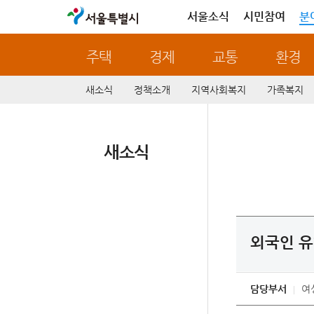
서울특별시
서울소식
시민참여
분
주택
경제
교통
환경
새소식
정책소개
지역사회복지
가족복지
새소식
외국인 유
담당부서
여