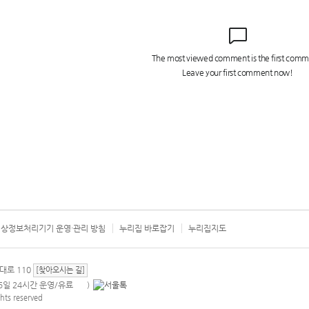
상정보처리기기 운영·관리 방침
누리집 바로잡기
누리집지도
서울시 카
대로 110
[찾아오시는 길]
365일 24시간 운영/유료
)
안내팝업 열기
hts reserved