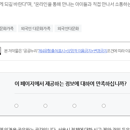
게 되길 바란다”며, “온라인을 통해 만나는 아이들과 직접 만나서 소통하
문화가족
외국인 다문화가족
외국인다문화
본 저작물은 "공공누리"
제4유형:출처표시+상업적 이용금지+변경금지
조건에 따라 이용
이 페이지에서 제공하는 정보에 대하여 만족하십니까?
5
4
3
2
점
점
점
점
-
-
-
-
매
만
보
불
우
족
통
만
게 의견을 공유하는 공간입니다. 서울시 정책에 대한 신고·제안·건의 등은