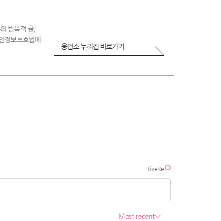
불
만
족
의 반복적 글,
 개인정보보호법에
응답소 누리집 바로가기