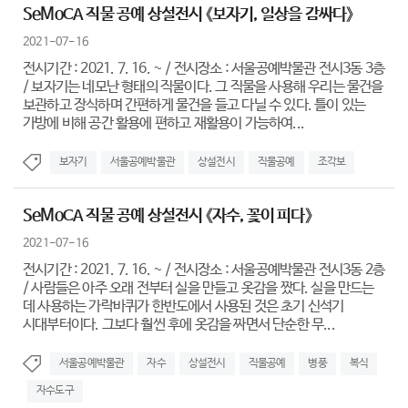
SeMoCA 직물 공예 상설전시 《보자기, 일상을 감싸다》
2021-07-16
전시기간 : 2021. 7. 16. ~ / 전시장소 : 서울공예박물관 전시3동 3층
/ 보자기는 네모난 형태의 직물이다. 그 직물을 사용해 우리는 물건을
보관하고 장식하며 간편하게 물건을 들고 다닐 수 있다. 틀이 있는
가방에 비해 공간 활용에 편하고 재활용이 가능하여...
보자기
서울공예박물관
상설전시
직물공예
조각보
SeMoCA 직물 공예 상설전시 《자수, 꽃이 피다》
2021-07-16
전시기간 : 2021. 7. 16. ~ / 전시장소 : 서울공예박물관 전시3동 2층
/ 사람들은 아주 오래 전부터 실을 만들고 옷감을 짰다. 실을 만드는
데 사용하는 가락바퀴가 한반도에서 사용된 것은 초기 신석기
시대부터이다. 그보다 훨씬 후에 옷감을 짜면서 단순한 무...
서울공예박물관
자수
상설전시
직물공예
병풍
복식
자수도구