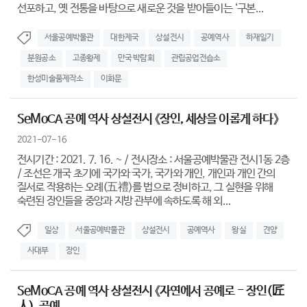
선포하고, 옛 전통을 바탕으로 새로운 것을 받아들이는 ‘구본...
서울공예박물관
대한제국
상설전시
공예역사
하재일기
분원공소
고종황제
만국 박람회
관립공업전습소
한성미술품제작소
이화문
SeMoCA 공예 역사 상설전시 《장인, 세상을 이롭게 하다》
2021-07-16
전시기간 : 2021. 7. 16. ~ / 전시장소 : 서울공예박물관 전시1동 2층
/ 조선은 개국 초기에 국가와 국가, 국가와 개인, 개인과 개인 간의
질서로 작용하는 오례(五禮)를 법으로 정비하고, 그 실현을 위해
숙련된 장인들을 중앙과 지방 관부에 속하도록 해 외...
일상
서울공예박물관
상설전시
공예역사
왕실
견양
사대부
장인
SeMoCA 공예 역사 상설전시 《자연에서 공예로 - 장인(匠
人), 공예...