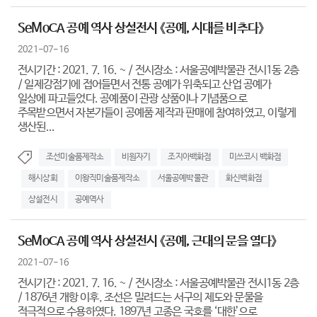
SeMoCA 공예 역사 상설전시 《공예, 시대를 비추다》
2021-07-16
전시기간 : 2021. 7. 16. ~ / 전시장소 : 서울공예박물관 전시1동 2층
/ 일제강점기에 접어들면서 전통 공예가 위축되고 산업 공예가
일상에 파고들었다. 공예품이 관광 상품이나 기념품으로
주목받으면서 자본가들이 공예품 제작과 판매에 참여하였고, 이렇게
생산된...
조선미술품제작소
비원자기
조지아백화점
미쓰코시 백화점
해시상회
이왕직미술품제작소
서울공예박물관
화신백화점
상설전시
공예역사
SeMoCA 공예 역사 상설전시 《공예, 근대의 문을 열다》
2021-07-16
전시기간 : 2021. 7. 16. ~ / 전시장소 : 서울공예박물관 전시1동 2층
/ 1876년 개항 이후, 조선은 밀려드는 서구의 제도와 문물을
적극적으로 수용하였다. 1897년 고종은 국호를 ‘대한’으로