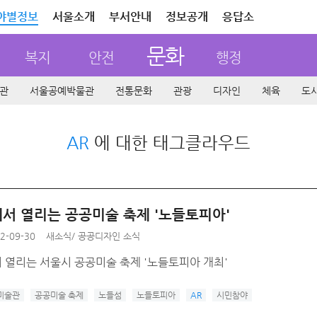
야별정보
서울소개
부서안내
정보공개
응답소
문화
복지
안전
행정
관
서울공예박물관
전통문화
관광
디자인
체육
도
AR
에 대한 태그클라우드
서 열리는 공공미술 축제 '노들토피아'
2-09-30
새소식
/
공공디자인 소식
 열리는 서울시 공공미술 축제 '노들토피아 개최'
미술관
공공미술 축제
노들섬
노들토피아
AR
시민참야