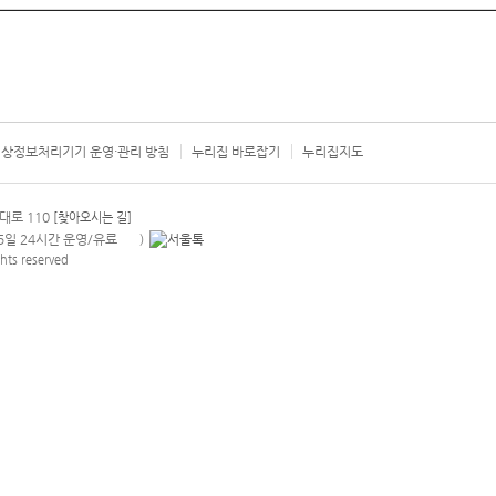
상정보처리기기 운영·관리 방침
누리집 바로잡기
누리집지도
서울시 카
대로 110
[찾아오시는 길]
365일 24시간 운영/유료
)
안내팝업 열기
hts reserved