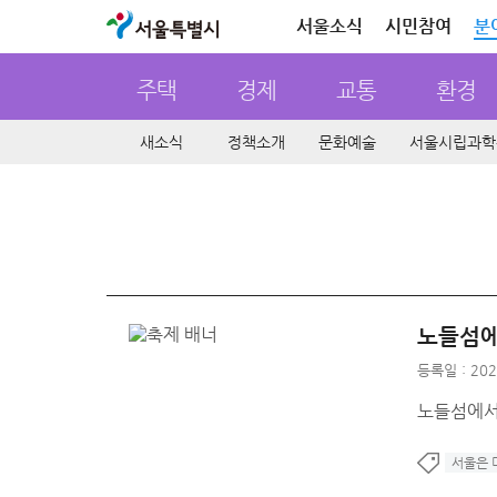
서울특별시
서울소식
시민참여
분
주택
경제
교통
환경
새소식
정책소개
문화예술
서울시립과학
노들섬에
등록일 : 202
노들섬에서
서울은 