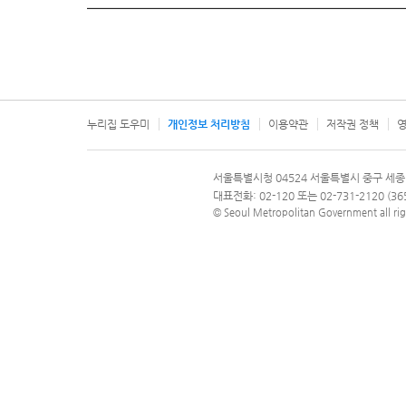
누리집 도우미
개인정보 처리방침
이용약관
저작권 정책
영
서울특별시
서울특별시청 04524 서울특별시 중구 세종
문의 전화번호 120, 120 다산콜재단
대표전화: 02-120 또는 02-731-2120 (
© Seoul Metropolitan Government all rig