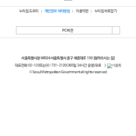
누리집 도우미
개인정보 처리방침
이용약관
누리집 바로잡기
PC버전
서울특별시
서울특별시청 04524 서울특별시 중구 세종대로 110
[찾아오시는 길]
대표전화:
02-120
또는
02-731-2120
(365일 24시간 운영/유료
)
© Seoul Metropolitan Government all rights reserved