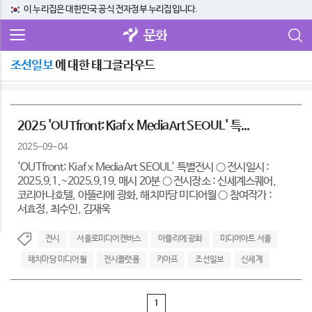
이 누리집은 대한민국 공식 전자정부 누리집입니다.
문화
조선일보
에 대한 태그클라우드
2025 'OUTfront: Kiaf x MediaArt SEOUL' 특...
2025-09-04
'OUTfront: Kiaf x MediaArt SEOUL' 특별전시 ○ 전시일시 :
2025.9.1.~2025.9.19. 매시 20분 ○ 전시장소 : 신세계스퀘어,
코리아나호텔, 아뜰리에 광화, 해치마당 미디어월 ○ 참여작가 :
서효정, 최수인, 김재욱
전시
서울로미디어캔버스
아뜰리에 광화
미디어아트 서울
해치마당 미디어월
전시플랫폼
키아프
조선일보
신세계
1