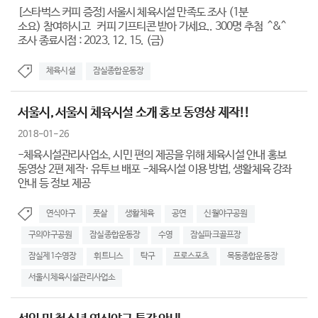
[스타벅스 커피 증정] 서울시 체육시설 만족도 조사 (1분
소요) 참여하시고 커피 기프티콘 받아 가세요.. 300명 추첨 ^&^
조사 종료시점 : 2023. 12. 15. (금)
체육시설
잠실종합운동장
서울시, 서울시 체육시설 소개 홍보 동영상 제작!!
2018-01-26
-체육시설관리사업소, 시민 편의 제공을 위해 체육시설 안내 홍보
동영상 2편 제작· 유투브 배포 -체육시설 이용 방법, 생활체육 강좌
안내 등 정보 제공
연식야구
풋살
생활체육
공연
신월야구공원
구의야구공원
잠실종합운동장
수영
잠실파크골프장
잠실제1수영장
휘트니스
탁구
프로스포츠
목동종합운동장
서울시체육시설관리사업소