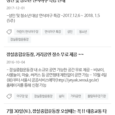
성인 및 청소년 연식야구 특강 안내
2017-12-01
-성인 및 청소년 대상 연식야구 특강 -2017.12.6 ~ 2018. 1.5
(5주)
어린이 연식야구장
연식야구 특강
성인
청소년
잠실종합운동장
잠실종합운동장, 거리공연 장소 무료 제공 ~~
2016-10-04
- 잠실종합운동장 내 소규모 공연 가능한 공간 무료 제공 - 비보이,
사물놀이, 마술, 써커스 등 공연형태 제한없이 공연 가능 - 10월 4일
(화)부터 서울시 공공서비스예약(http://yeyak.seoul.go.kr)
홈페이지를 통해 신청 가능
야구장 앞
잠실종합운동장
쉼터
거리공연
올림픽주경기장
7월 30일(토), 잠실종합운동장 오실때는 꼭 !! 대중교통 타