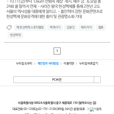
- 10.11(금)부터 ‘Daum 만화속 세상’ 게시, 매주 금․ 토요일 총
24회 올 말까지 연재 - 사라진 왕국 한성백제를 통해 2천년 고도
서울의 역사성을 대중에게 알리고, - 흡인력이 강한 문화콘텐츠로
한성백제 문화유적에 대한 흥미 및 관광명소화 기대
매 한성백제 스토리텔링
백제서기
김용진
매의 아이
웹툰
한성백제
1
누리집 도우미
개인정보 처리방침
이용약관
누리집 바로잡기
PC버전
서울특별시
서울특별시청 04524 서울특별시 중구 세종대로 110
[찾아오시는 길]
대표전화:
02-120
또는
02-731-2120
(365일 24시간 운영/유료
)