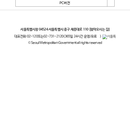
PC버전
서울특별시
서울특별시청 04524 서울특별시 중구 세종대로 110
[찾아오시는 길]
대표전화:
02-120
또는
02-731-2120
(365일 24시간 운영/유료
)
© Seoul Metropolitan Government all rights reserved