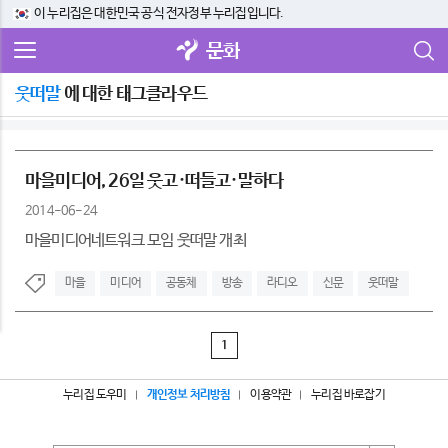
이 누리집은 대한민국 공식 전자정부 누리집입니다.
문화
웃떠말
에 대한 태그클라우드
마을미디어, 26일 웃고·떠들고·말하다
2014-06-24
마을미디어네트워크 모임 웃떠말 개최
마을
미디어
공동체
방송
라디오
신문
웃떠말
1
누리집 도우미
개인정보 처리방침
이용약관
누리집 바로잡기