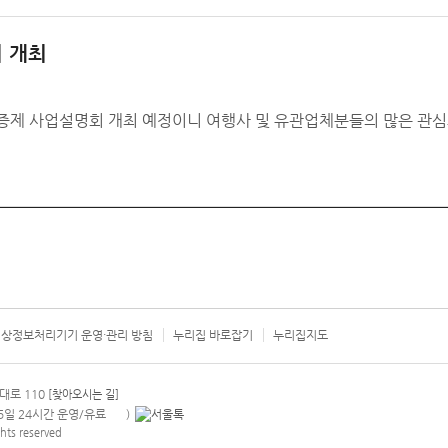
 개최
제 사업설명회 개최 예정이니 여행사 및 유관업체분들의 많은 관심
상정보처리기기 운영·관리 방침
누리집 바로잡기
누리집지도
서울시 카
대로 110
[찾아오시는 길]
365일 24시간 운영/유료
)
안내팝업 열기
hts reserved