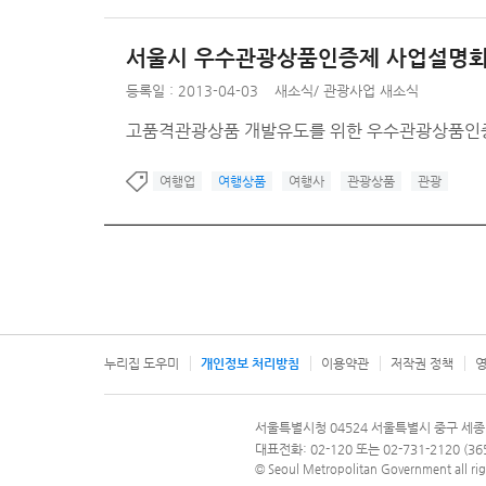
서울시 우수관광상품인증제 사업설명회
등록일 : 2013-04-03
새소식
/
관광사업 새소식
고품격관광상품 개발유도를 위한 우수관광상품인증
여행업
여행상품
여행사
관광상품
관광
누리집 도우미
개인정보 처리방침
이용약관
저작권 정책
영
서울특별시
서울특별시청 04524 서울특별시 중구 세종
문의 전화번호 120, 120 다산콜재단
대표전화: 02-120 또는 02-731-2120 (
© Seoul Metropolitan Government all rig