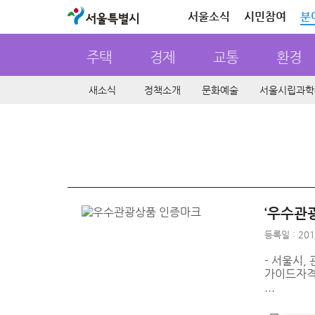
서울특별시
서울소식
시민참여
분
주택
경제
교통
환경
새소식
정책소개
문화예술
서울시립과학
‘우수관
등록일 : 201
- 서울시,
가이드자격,
...