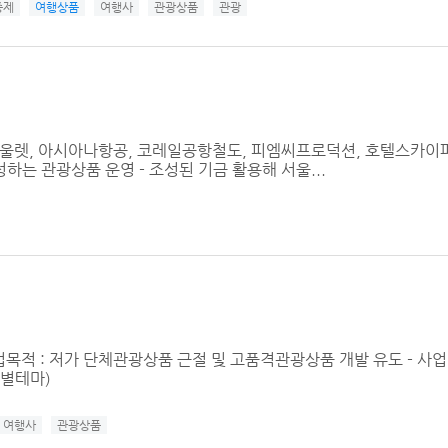
증제
여행상품
여행사
관광상품
관광
데아울렛, 아시아나항공, 코레일공항철도, 피엠씨프로덕션, 호텔스카이파
는 관광상품 운영 - 조성된 기금 활용해 서울...
목적 : 저가 단체관광상품 근절 및 고품격관광상품 개발 유도 - 사업기간 : 
특별테마)
여행사
관광상품