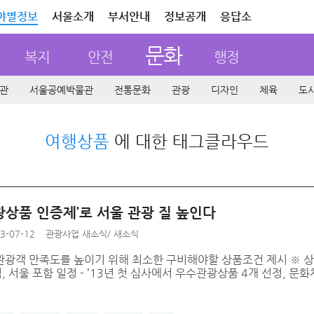
야별정보
서울소개
부서안내
정보공개
응답소
문화
복지
안전
행정
관
서울공예박물관
전통문화
관광
디자인
체육
도
여행상품
에 대한 태그클라우드
광상품 인증제’로 서울 관광 질 높인다
3-07-12
관광사업 새소식
/
새소식
 관광객 만족도를 높이기 위해 최소한 구비해야할 상품조건 제시 ※ 상
 서울 포함 일정 - ’13년 첫 심사에서 우수관광상품 4개 선정, 