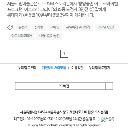
서울시립미술관은 CJ E&M 스토리온에서 방영중인 아트 서바이벌
프로그램 ‘아트스타 코리아’의 최종 도전자 3인전 <은밀하게
위대하게>를 6월 10일부터 8월 3일까지 개최합니다.
유병서
신제현
구혜영
은밀하게 위대하게
파이널3인전
아트스타코리아
서울시립미술관
1
누리집 도우미
개인정보 처리방침
이용약관
누리집 바로잡기
PC버전
서울특별시
서울특별시청 04524 서울특별시 중구 세종대로 110
[찾아오시는 길]
대표전화:
02-120
또는
02-731-2120
(365일 24시간 운영/유료
)
© Seoul Metropolitan Government all rights reserved