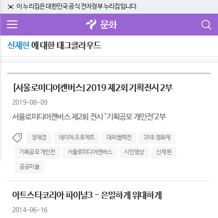
이 누리집은 대한민국 공식 전자정부 누리집입니다.
문화
신제현
에 대한 태그클라우드
[서울로미디어캔버스] 2019 제2회 기획전시 2부
2019-08-09
서울로미디어캔버스 제2회 전시 '기획공모 개인전'2부
정재경
네이처 프로젝트
대외협력전
29초 영화제
기획공모 개인전
서울로미디어캔버스
시민영상
신제현
공공미술
아트스타코리아 파이널3 - 은밀하게 위대하게
2014-06-16