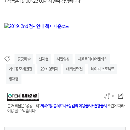
* 작품은 19:00~23:00까지 반복 상영됩니다.
공공미술
신제현
시민영상
서울로미디어캔버스
기획공모 개인전
29초 영화제
대외협력전
네이처 프로젝트
정재경
0
본 저작물은 "공공누리"
제4유형:출처표시+상업적 이용금지+변경금지
조건에 따라
이용 할 수 있습니다.