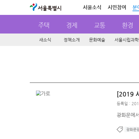
서울특별시
서울소식
시민참여
분
주택
경제
교통
환경
새소식
정책소개
문화예술
서울시립과학
[201
등록일 : 201
광화문에서 
광화문