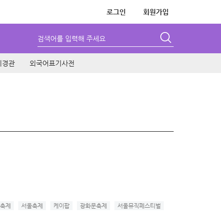
로그인
회원가입
검색어를 입력해 주세요
시경관
외국어표기사전
축제
서울축제
케이팝
광화문축제
서울뮤직페스티벌