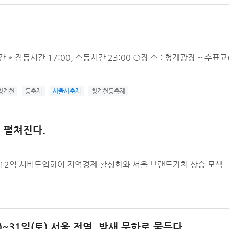
7일간 * 점등시간 17:00, 소등시간 23:00 ○장 소 : 청계광장 ~ 수표교
청계천
등축제
서울시축제
청계천등축제
 펼쳐진다.
 12억 시비투입하여 지역경제 활성화와 서울 브랜드가치 상승 모색
)~31일(토) 서울 전역, 밤새 문화로 물든다