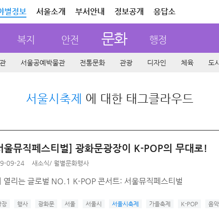
야별정보
서울소개
부서안내
정보공개
응답소
문화
복지
안전
행정
관
서울공예박물관
전통문화
관광
디자인
체육
도
서울시축제
에 대한 태그클라우드
9 서울뮤직페스티벌] 광화문광장이 K-POP의 무대로!
9-09-24
새소식
/
월별문화행사
열리는 글로벌 NO.1 K-POP 콘서트: 서울뮤직페스티벌
광장
행사
광화문
서울
서울시
서울시축제
가을축제
K-POP
음악