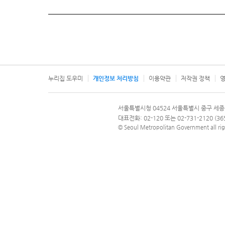
누리집 도우미
개인정보 처리방침
이용약관
저작권 정책
영
서울특별시
서울특별시청 04524 서울특별시 중구 세종
문의 전화번호 120, 120 다산콜재단
대표전화: 02-120 또는 02-731-2120 (
© Seoul Metropolitan Government all rig