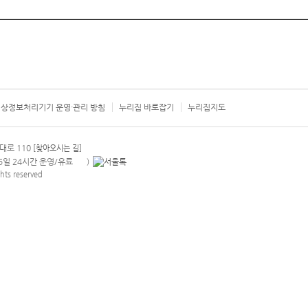
상정보처리기기 운영·관리 방침
누리집 바로잡기
누리집지도
서울시 카
대로 110
[찾아오시는 길]
365일 24시간 운영/유료
)
안내팝업 열기
hts reserved