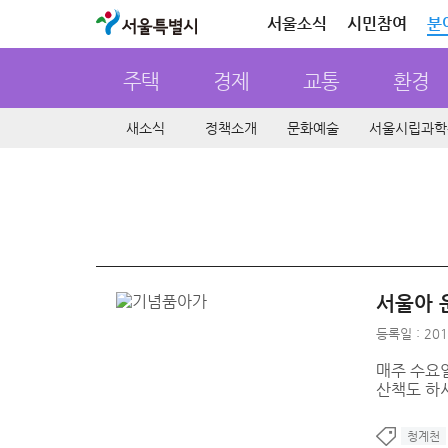
서울특별시
서울소식
시민참여
분
주택
경제
교통
환경
새소식
정책소개
문화예술
서울시립과학
서울아 
등록일 : 201
매주 수요
산책도 하시
청계천