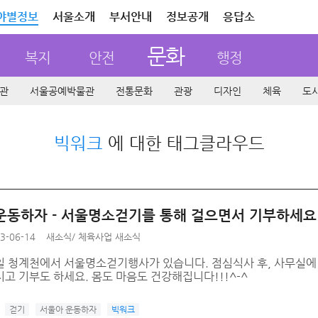
야별정보
서울소개
부서안내
정보공개
응답소
문화
복지
안전
행정
관
서울공예박물관
전통문화
관광
디자인
체육
도
빅워크
에 대한 태그클라우드
운동하자 - 서울명소걷기를 통해 걸으면서 기부하세요
3-06-14
새소식
/
체육사업 새소식
일 청계천에서 서울명소걷기행사가 있습니다. 점심식사 후, 사무실에
고 기부도 하세요. 몸도 마음도 건강해집니다!!!^-^
걷기
서울아 운동하자
빅워크