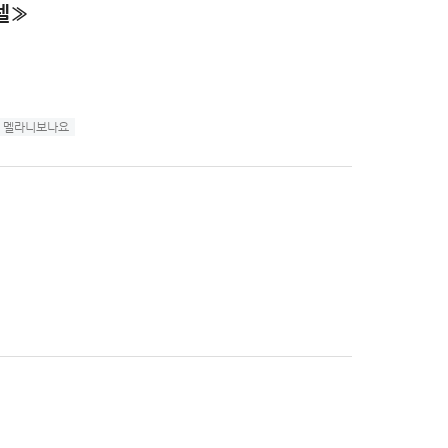
텔≫
멜라니보나요