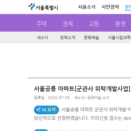
서울특별시
서울소식
시민참여
분
주택
경제
교통
환경
새소식
정책소개
문화예술
서울시립과학
서울공릉 아파트[군관사 위탁개발사업] 
등록일 : 2026-07-09
새소식
/
공공미술 소식
서울공릉 아파트 군관사 위탁개발 미술작품 설치 공모 심의 결과를 
AI 요약
당선작으로 선정하였습니다. 이의신청 