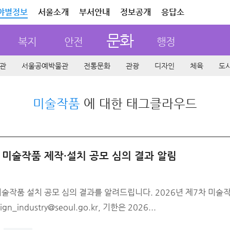
야별정보
서울소개
부서안내
정보공개
응답소
문화
복지
안전
행정
관
서울공예박물관
전통문화
관광
디자인
체육
도
미술작품
에 대한 태그클라우드
미술작품 제작·설치 공모 심의 결과 알림
알려드립니다. 2026년 제7차 미술작품심의위원회는 신채훈 작가의 ‘희망의 물결’을
접수는 design_industry@seoul.go.kr, 기한은 2026...