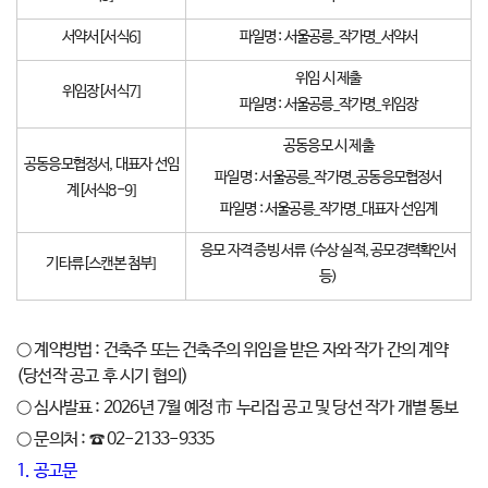
서약서[서식6]
파일명 : 서울공릉_작가명_서약서
위임 시 제출
위임장[서식7]
파일명 : 서울공릉_작가명_위임장
공동응모 시 제출
공동응모협정서, 대표자 선임
파일명 : 서울공릉_작가명_공동응모협정서
계[서식8-9]
파일명 : 서울공릉_작가명_대표자 선임계
응모 자격 증빙 서류 (수상 실적, 공모경력확인서
기타류[스캔본 첨부]
등)
○ 계약방법 : 건축주 또는 건축주의 위임을 받은 자와 작가 간의 계약
(당선작 공고 후 시기 협의)
○ 심사발표 : 2026년 7월 예정 市 누리집 공고 및 당선 작가 개별 통보
○ 문의처 : ☎ 02-2133-9335
1. 공고문