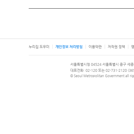
누리집 도우미
개인정보 처리방침
이용약관
저작권 정책
영
서울특별시
서울특별시청 04524 서울특별시 중구 세종
문의 전화번호 120, 120 다산콜재단
대표전화: 02-120 또는 02-731-2120 (
© Seoul Metropolitan Government all rig