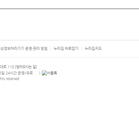
상정보처리기기 운영·관리 방침
누리집 바로잡기
누리집지도
서울시 카
대로 110
[찾아오시는 길]
365일 24시간 운영/유료
)
안내팝업 열기
hts reserved