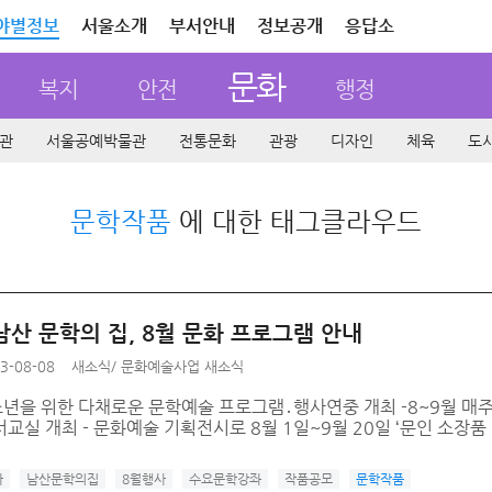
야별정보
서울소개
부서안내
정보공개
응답소
문화
복지
안전
행정
관
서울공예박물관
전통문화
관광
디자인
체육
도
문학작품
에 대한 태그클라우드
남산 문학의 집, 8월 문화 프로그램 안내
3-08-08
새소식
/
문화예술사업 새소식
소년을 위한 다채로운 문학예술 프로그램․행사연중 개최 -8~9월 매주
교실 개최 - 문화예술 기획전시로 8월 1일~9월 20일 ‘문인 소장품 전시
사
남산문학의집
8월행사
수요문학강좌
작품공모
문학작품