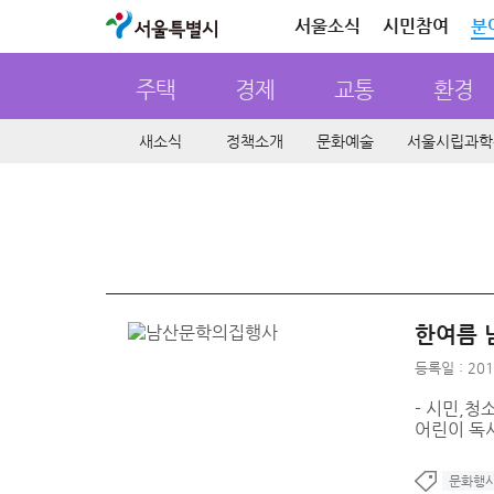
서울특별시
서울소식
시민참여
분
주택
경제
교통
환경
새소식
정책소개
문화예술
서울시립과학
한여름 
등록일 : 201
- 시민,청
어린이 독서
문화행