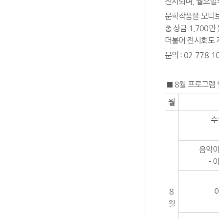
전시되며, 월요일
문학작품을 모티브
총 상금 1,700
더불어 전시회도 개
문의 : 02-778-1
■ 8월 프로그램
월
수
음악이
-
8
월