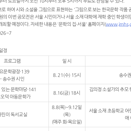
부터 토요일까지 오전 10시부터 오후 5시까지 무료로 관람할 수 있다.
로 하여 시와 소설을 그림으로 표현하는 '그림으로 보는 한국문학 작품 공
만 원의 이번 공모전은 서울 시민이거나 서울 소재 대학에 재학 중인 학생이
최할 예정이다. 자세한 내용은 '문학의 집·서울' 홈페이지(
www.imhs.c
026~7
 일정
프로그램
일 시
요문학광장·139
8. 21(수) 15시
송수권
- 송수권 시인
 있는 문학마당·141
김의정 소설가의 추모 
8.16(금) 18시
 이오덕 아동문학가
8.8(목)~9.12일
서울 소재 초등학교 어
어린이 독서교실
(목)
애
(매주 화·목요일)