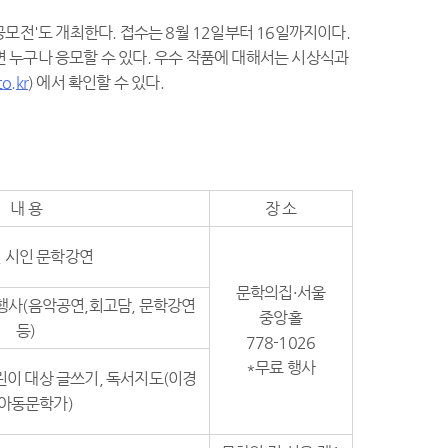
모전'도 개최한다. 접수는 8월 12일부터 16일까지이다.
면 누구나 응모할 수 있다. 우수 작품에 대해서는 시상식과
o.kr
) 에서 확인할 수 있다.
내 용
장 소
 시인 문학강연
문학의집·서울
행사(음악공연,회고담, 문학강연
중앙홀
등)
778-1026
*무료 행사
린이 대상 글쓰기, 독서지도(이경
 아동문학가)