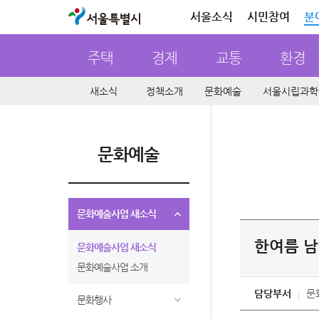
서울특별시
서울소식
시민참여
분
주택
경제
교통
환경
새소식
정책소개
문화예술
서울시립과학
문화예술
문화예술사업 새소식
한여름 남
문화예술사업 새소식
문화예술사업 소개
담당부서
문
문화행사