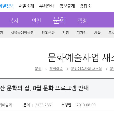
야별정보
서울소개
부서안내
정보공개
응답소
문화
복지
안전
행정
관
서울공예박물관
전통문화
관광
디자인
체육
도
문화예술사업 새
문화
문화예술
문화예술사업 새소식
문
산 문학의 집, 8월 문화 프로그램 안내
화예술과
문의
2133-2561
수정일
2013-08-09