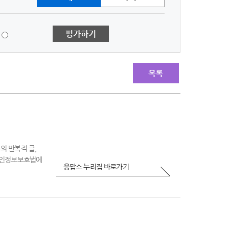
1
평가하기
점
-
매
우
목록
불
만
족
의 반복적 글,
 개인정보보호법에
응답소 누리집 바로가기