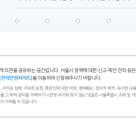
5
4
3
2
점
점
점
점
-
-
-
-
매
만
보
불
우
족
통
만
만
족
족
게 의견을 공유하는 공간입니다. 서울시 정책에 대한 신고·제안·건의 등은
(전자민원사이트)
을 이용하여 신청해주시기 바랍니다.
, 저작권 침해, 저속한 표현, 특정인에 대한 비방, 명예훼손, 정치적 목적, 유사한 내용
출,그 밖에 공익을 저해하거나 운영 취지에 맞지 않는 댓글은 서울특별시 조례 및
이 삭제될 수 있습니다.