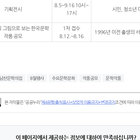
8.5~9.16 10시~
기획전시
시민, 청소년
17시
3회 그림으로 보는 한국문학
1차 접수
1996년 이전 출생의 
작품 공모
8.12.~8.16
남산문학의집
8월행사
수요문학강좌
작품공모
문학작품
본 저작물은 "공공누리"
제4유형:출처표시+상업적 이용금지+변경금지
조건에 따라 이용
이 페이지에서 제공하는 정보에 대하여 만족하십니까?