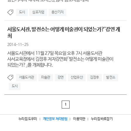
도시
심포지엄
용산기지
서울도서관, 발전소는 어떻게 미술관이 되었는가?’강연 개
최
2014-11-25
서울도서관에서 11월 27일 목요일 오후 7시 서울도서관
사서교육장에서 김정후 저자강연회「발전소는 어떻게 미술관이
되었는가?」를 개최합니다.
서울도서관
미술관
강연
산업유산
김정후
발전소
도시
1
누리집 도우미
개인정보 처리방침
이용약관
누리집 바로잡기