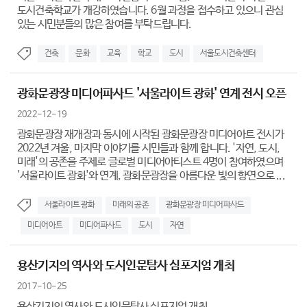
도시건축학교가 개강하였습니다. 6월 과정을 접수하고 있으니 관심
있는 시민분들의 많은 참여를 부탁드립니다.
건축
문화
교육
학교
도시
서울도시건축센터
광화문광장 미디어파사드 '서울라이트 광화' 연계 전시 오픈
2022-12-19
광화문광장 재개장과 동시에 시작된 광화문광장 미디어아트 전시가
2022년 겨울, 마지막 이야기를 시민들과 함께 합니다. '자연, 도시,
미래'의 공존을 주제로 글로벌 미디어아티스트 4명이 참여하였으며
'서울라이트 광화'와 연계, 광화문광장을 아름다운 빛의 향연으로 ...
서울라이트 광화
미래의 공존
광화문광장 미디어파사드
미디어아트
미디어파사드
도시
자연
용산기지의 역사와 도시인문탐사 심포지엄 개최
2017-10-25
용산기지의 역사와 도시인문탐사 심포지엄 개최