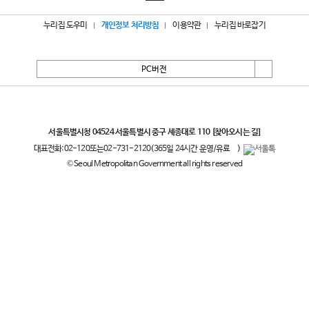
누리집 도우미
개인정보 처리방침
이용약관
누리집 바로잡기
PC버전
서울특별시
서울특별시청 04524 서울특별시 중구 세종대로 110
[찾아오시는 길]
대표전화:
02-120
또는
02-731-2120
(365일 24시간 운영/유료
)
© Seoul Metropolitan Government all rights reserved