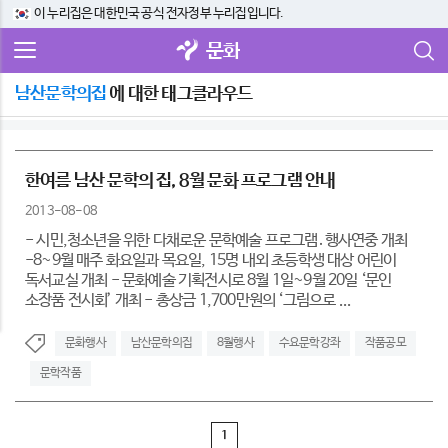
이 누리집은 대한민국 공식 전자정부 누리집입니다.
문화
남산문학의집
에 대한 태그클라우드
한여름 남산 문학의 집, 8월 문화 프로그램 안내
2013-08-08
- 시민,청소년을 위한 다채로운 문학예술 프로그램․행사연중 개최
-8~9월 매주 화요일과 목요일, 15명 내외 초등학생 대상 어린이
독서교실 개최 - 문화예술 기획전시로 8월 1일~9월 20일 ‘문인
소장품 전시회’ 개최 - 총상금 1,700만원의 ‘그림으로 ...
문화행사
남산문학의집
8월행사
수요문학강좌
작품공모
문학작품
1