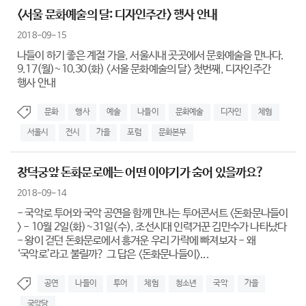
<서울 문화예술의 달: 디자인주간> 행사 안내
2018-09-15
나들이 하기 좋은 계절 가을, 서울시내 곳곳에서 문화예술을 만나다.
9.17(월)~10.30(화) <서울 문화예술의 달> 첫번째, 디자인주간
행사 안내
문화
행사
예술
나들이
문화예술
디자인
체험
서울시
전시
가을
포럼
문화본부
창덕궁앞 돈화문로에는 어떤 이야기가 숨어 있을까요?
2018-09-14
- 국악로 투어와 국악 공연을 함께 만나는 투어콘서트 <돈화문나들이
> - 10월 2일(화)~31일(수), 조선시대 인력거꾼 김만수가 나타났다
- 왕이 걷던 돈화문로에서 흥겨운 우리 가락에 빠져보자 - 왜
‘국악로’라고 불릴까? 그 답은 <돈화문나들이>...
공연
나들이
투어
체험
청소년
국악
가을
국악당