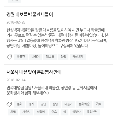
정월 대보름 박물관 나들이
2018-02-28
한성백제박물관은 정월 대보름을 맞이하여 시민 누구나 박물관에
와서 무료로 즐길 수 있는 박물관 나들이 행사를 마련하였습니다. 본
행사는 3월 1일(목)에 한성백제박물관 광장 및 로비에서 운영되며,
공연마당, 체험마당, 놀이마당으로 구성되어 있습니다.
박물관
나들이
대보름
정월
한성백제
서울시내 설 맞이 문화행사 안내
2018-02-14
민족대명절 설날! 서울시내 박물관, 공연장 등 문화시설에서
문화행사와 함께 해보세요:)
문화
행사
공연
설날
나들이
문화예술
가족
체험
서울시
설맞이
연휴
설
설행사
문화본부