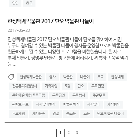
연인
친구
한성백제박물관 2017 단오 박물관 나들이
2017-05-23
한성백제박물관 2017 단오 박물관 나들이 단오를 맞이하여 시민
누구나 참여할 수 있는 박물관 나들이 행사를 운영함으로써 박물관을
친근하게 느낄 수 있는 다양한 프로그램을 마련했습니다. 한지로
부채 만들기, 장명루 만들기, 창포물에 머리감기, 씨름하고 쑥떡 먹기
등 ...
한성백제박물관
행사
박물관
나들이
무료
한성백제
전통문화체험행사
가족체험
5월
단오
무료관람
문화예술 체험 프로그램
무료공연
무료행사
주말무료
관람료 무료
세시맞이 행사
박물관 행사
세시맞이
세시행사
무료체험
세시풍속
명절
봄소풍
소풍
단오 박물관 나들이
1
2
3