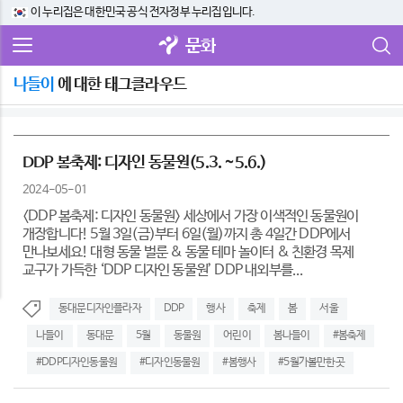
이 누리집은 대한민국 공식 전자정부 누리집입니다.
문화
나들이
에 대한 태그클라우드
DDP 봄축제: 디자인 동물원(5.3. ~5.6.)
2024-05-01
<DDP 봄축제: 디자인 동물원> 세상에서 가장 이색적인 동물원이
개장합니다! 5월 3일(금)부터 6일(월)까지 총 4일간 DDP에서
만나보세요! 대형 동물 벌룬 & 동물 테마 놀이터 & 친환경 목제
교구가 가득한 ‘DDP 디자인 동물원’ DDP 내외부를...
동대문디자인플라자
DDP
행사
축제
봄
서울
나들이
동대문
5월
동물원
어린이
봄나들이
#봄축제
#DDP디자인동물원
#디자인동물원
#봄행사
#5월가볼만한곳