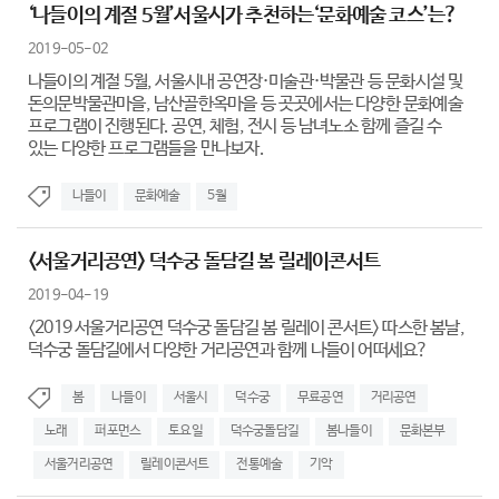
‘나들이의 계절 5월’서울시가 추천하는‘문화예술 코스’는?
2019-05-02
나들이의 계절 5월, 서울시내 공연장·미술관·박물관 등 문화시설 및
돈의문박물관마을, 남산골한옥마을 등 곳곳에서는 다양한 문화예술
프로그램이 진행된다. 공연, 체험, 전시 등 남녀노소 함께 즐길 수
있는 다양한 프로그램들을 만나보자.
나들이
문화예술
5월
<서울거리공연> 덕수궁 돌담길 봄 릴레이콘서트
2019-04-19
<2019 서울거리공연 덕수궁 돌담길 봄 릴레이 콘서트> 따스한 봄날,
덕수궁 돌담길에서 다양한 거리공연과 함께 나들이 어떠세요?
봄
나들이
서울시
덕수궁
무료공연
거리공연
노래
퍼포먼스
토요일
덕수궁돌담길
봄나들이
문화본부
서울거리공연
릴레이콘서트
전통예술
기악