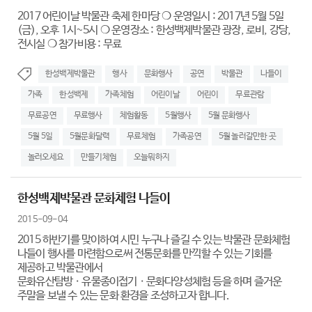
2017 어린이날 박물관 축제 한마당 ❍ 운영일시 : 2017년 5월 5일
(금), 오후 1시~5시 ❍ 운영장소 : 한성백제박물관 광장, 로비, 강당,
전시실 ❍ 참가비용 : 무료
한성백제박물관
행사
문화행사
공연
박물관
나들이
가족
한성백제
가족체험
어린이날
어린이
무료관람
무료공연
무료행사
체험활동
5월행사
5월 문화행사
5월 5일
5월문화달력
무료체험
가족공연
5월 놀러갈만한 곳
놀러오세요
만들기체험
오늘뭐하지
한성백제박물관 문화체험 나들이
2015-09-04
2015 하반기를 맞이하여 시민 누구나 즐길 수 있는 박물관 문화체험
나들이 행사를 마련함으로써 전통문화를 만끽할 수 있는 기회를
제공하고 박물관에서
문화유산탐방ㆍ유물종이접기ㆍ문화다양성체험 등을 하며 즐거운
주말을 보낼 수 있는 문화 환경을 조성하고자 합니다.