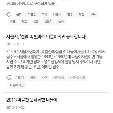
전래놀이체험으로 구성되어 있습...
문화
박물관
백제
나들이
한성
체험
고누
쌍륙
저포
칠교
실뜨기
놀이
서울시, '앨범 속 빛바랜 나들이사진 공모합니다'
2014-09-11
- '2014 서울사진축제' 특별전에 실릴 옛 나들이사진 10. 6(월)까지
접수 - 서울에서 촬영한 1880년~1980년대 나들이사진이면 가능,
사진 수·규격 제한 없어 - 응모신청서에 촬영 당시 추억이나 사연
함께 기재해 방문, 우편, 이메일 접수 - ...
나들이
공모
사진
사진축제
서울사진축제
나들이 사진
2013 박물관 문화체험 나들이
2013-11-22