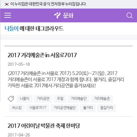
이 누리집은 대한민국 공식 전자정부 누리집입니다.
문화
나들이
에 대한 태그클라우드
2017 거리예술존 in 서울로7017
2017-05-18
<2017 거리예술존 in 서울로 7017> 5.20(토)~21(일), 2017
거리예술존이 서울로 7017 개장과 함께 합니다. 볼거리, 즐길거리
가득한 서울로 7017에서 거리공연을 즐겨보세요!
나들이
거리공연
주말
거리예술단
거리예술존
버스킹
서울로7017
거리공연예술단
볼거리
즐길거리
2017 어린이날 박물관 축제 한마당
2017-04-26