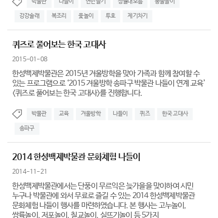
박물관
나들이
연만들기
정월대보름
풍물놀이
강강술래
복조리
윷놀이
투호
제기차기
퀴즈로 풀어보는 한국 고대사
2015-01-08
한성백제박물관은 2015년 겨울방학을 맞아 가족과 함께 참여할 수
있는 프로그램으로 ‘2015 겨울방학 송파구 박물관 나들이 연계 교육’
<퀴즈로 풀어보는 한국 고대사>를 진행합니다.
박물관
교육
겨울방학
나들이
퀴즈
한국 고대사
송파구
2014 한성백제박물관 문화체험 나들이
2014-11-21
한성백제박물관에서는 단풍이 무르익은 늦가을을 맞이하여 시민
누구나 박물관에 와서 무료로 즐길 수 있는 2014 한성백제박물관
문화체험 나들이 행사를 마련하였습니다. 본 행사는 고누놀이,
쌍륙놀이, 저포놀이, 칠교놀이, 실뜨기놀이 등 5가지