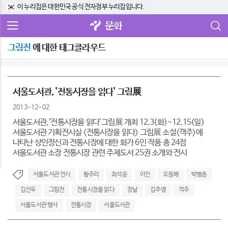
이 누리집은 대한민국 공식 전자정부 누리집입니다.
문화
그림전
에 대한 태그클라우드
서울도서관, '전통시장을 읽다' 그림展
2013-12-02
서울도서관,‘전통시장을 읽다’그림展 개최 12.3(화)~12.15(일)
서울도서관 기획전시실 <전통시장을 읽다> 그림展 소설<객주>에
나타난 상인정신과 전통시장에 대한 화가 6인 작품 총 24점
서울도서관 소장 전통시장 관련 주제도서 25권 소개와 전시
서울도서관 전시
황주리
최석운
이인
오원배
박병춘
김선두
그림전
전통시장을 읽다
장날
김주영
객주
서울도서관 행사
전통시장
서울도서관