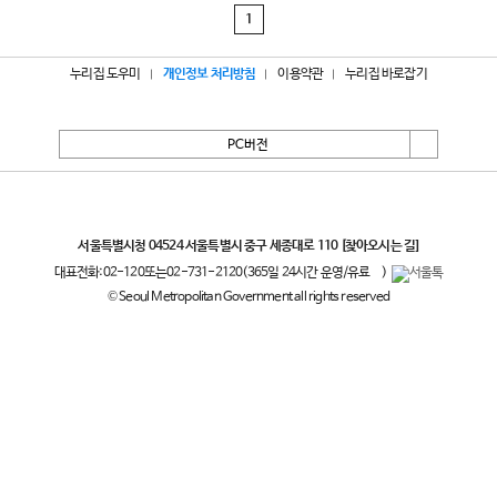
1
누리집 도우미
개인정보 처리방침
이용약관
누리집 바로잡기
PC버전
서울특별시
서울특별시청 04524 서울특별시 중구 세종대로 110
[찾아오시는 길]
대표전화:
02-120
또는
02-731-2120
(365일 24시간 운영/유료
)
© Seoul Metropolitan Government all rights reserved