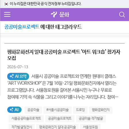
이 누리집은 대한민국 공식 전자정부 누리집입니다.
문화
공공미술프로젝트
에 대한 태그클라우드
평화문화진지 일대 공공미술 프로젝트 '아트 워크숍' 참가자
모집
2026-07-13
서울시 공공미술 프로젝트와 연계한 원데이 클래스
AI 요약
‘ART WORKSHOP’은 7월 16일·21일 평화문화진지에서 열리는
프로그램입니다. 서울창포원을 걸어본 서울시민 누구나 무료로
참여해 기억 속 식물을 그리고 이야기를 나누는 자리입니다. 참여
드로잉은 작가의...
AI생성태그
공공미술
#서울시공공미술
드로잉
평화문화진지
서울공공미술프로젝트
공공미술프로젝트
공공미술 작가발굴
작가발굴및전시
평화문화진지 일대 공공미술
서울창포원