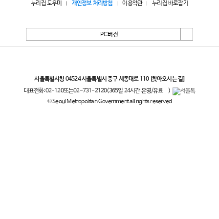
누리집 도우미
개인정보 처리방침
이용약관
누리집 바로잡기
PC버전
서울특별시
서울특별시청 04524 서울특별시 중구 세종대로 110
[찾아오시는 길]
대표전화:
02-120
또는
02-731-2120
(365일 24시간 운영/유료
)
© Seoul Metropolitan Government all rights reserved