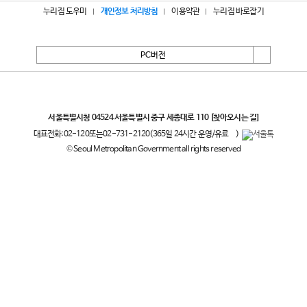
누리집 도우미
개인정보 처리방침
이용약관
누리집 바로잡기
PC버전
서울특별시
서울특별시청 04524 서울특별시 중구 세종대로 110
[찾아오시는 길]
대표전화:
02-120
또는
02-731-2120
(365일 24시간 운영/유료
)
© Seoul Metropolitan Government all rights reserved