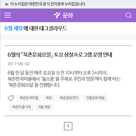
이 누리집은 대한민국 공식 전자정부 누리집입니다.
문화
6월 체험
에 대한 태그클라우드
6월의 「북촌문화요일」 토요 상설프로그램 운영 안내
2017-06-02
6월 한 달 동안 매주 토요일 오전 10시부터 오후 5시까지,
북촌한옥마을에서 ‘봄소풍’을 주제로 주민과 방문객이 함께 하는
‘북촌문화요일’을 진행합니다.
북촌한옥마을
북촌
북촌문화센터
전통문화체험
북촌마을서재
6월 체험
1