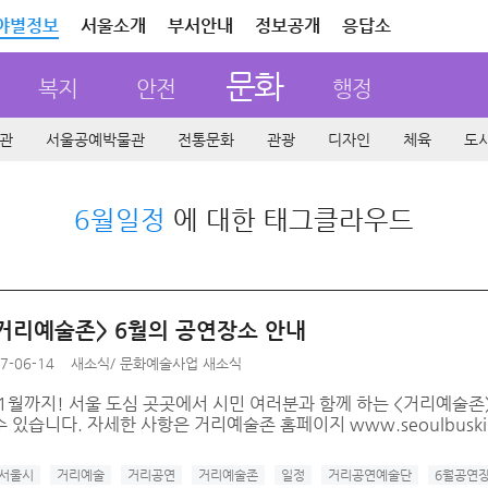
야별정보
서울소개
부서안내
정보공개
응답소
문화
복지
안전
행정
관
서울공예박물관
전통문화
관광
디자인
체육
도
6월일정
에 대한 태그클라우드
7 거리예술존> 6월의 공연장소 안내
7-06-14
새소식
/
문화예술사업 새소식
1월까지! 서울 도심 곳곳에서 시민 여러분과 함께 하는 <거리예술존>
 있습니다. 자세한 사항은 거리예술존 홈페이지 www.seoulbuski
서울시
거리예술
거리공연
거리예술존
일정
거리공연예술단
6월공연