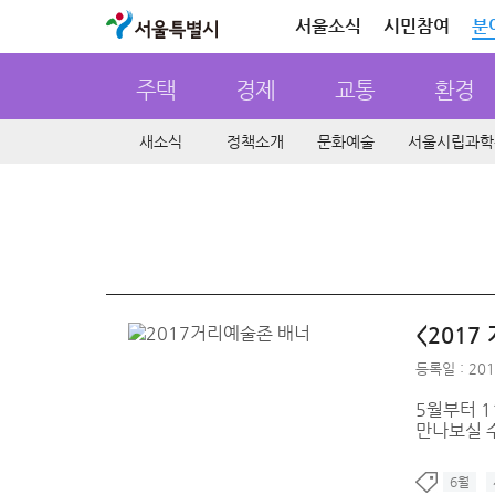
서울특별시
서울소식
시민참여
분
주택
경제
교통
환경
새소식
정책소개
문화예술
서울시립과학
<201
등록일 : 201
5월부터 1
만나보실 수
6월