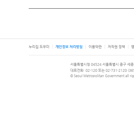
누리집 도우미
개인정보 처리방침
이용약관
저작권 정책
영
서울특별시
서울특별시청 04524 서울특별시 중구 세종
문의 전화번호 120, 120 다산콜재단
대표전화: 02-120 또는 02-731-2120 (
© Seoul Metropolitan Government all rig