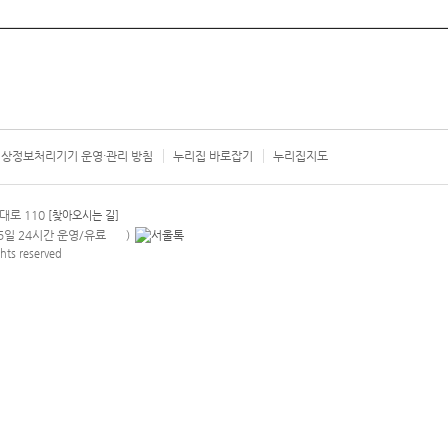
상정보처리기기 운영·관리 방침
누리집 바로잡기
누리집지도
서울시 카
대로 110
[찾아오시는 길]
365일 24시간 운영/유료
)
안내팝업 열기
hts reserved