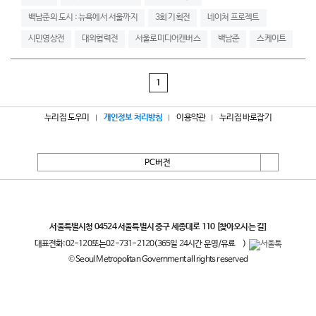
백남준의 도시 : 뉴욕에서 서울까지
3회 기획전
네이처 프로젝트
시민영상전
대외협력전
서울로미디어캔버스
백남준
스케이트
1
누리집 도우미
개인정보 처리방침
이용약관
누리집 바로잡기
PC버전
서울특별시
서울특별시청 04524 서울특별시 중구 세종대로 110
[찾아오시는 길]
대표전화:
02-120
또는
02-731-2120
(365일 24시간 운영/유료
)
© Seoul Metropolitan Government all rights reserved