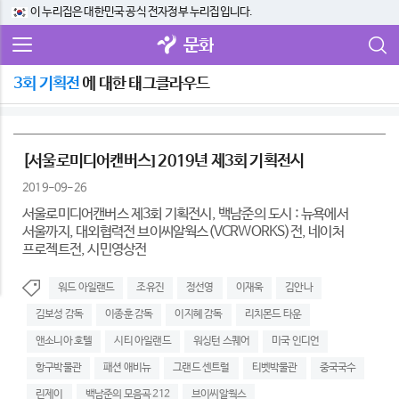
이 누리집은 대한민국 공식 전자정부 누리집입니다.
문화
3회 기획전
에 대한 태그클라우드
[서울로미디어캔버스] 2019년 제3회 기획전시
2019-09-26
서울로미디어캔버스 제3회 기획전시, 백남준의 도시 : 뉴욕에서
서울까지, 대외협력전 브이씨알웍스(VCRWORKS)전, 네이처
프로젝트전, 시민영상전
워드 아일랜드
조유진
정선영
이재욱
김안나
김보성 감독
이종훈 감독
이지혜 감독
리치몬드 타운
앤소니아 호텔
시티 아일랜드
워싱턴 스퀘어
미국 인디언
항구박물관
패션 애비뉴
그랜드 센트럴
티벳박물관
중국국수
린제이
백남준의 모음곡 212
브이씨알웍스