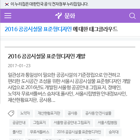
이 누리집은 대한민국 공식 전자정부 누리집입니다.
문화
2016 공공시설물 표준형디자인
에 대한 태그클라우드
2016 공공시설물 표준형디자인 개발
2017-01-23
일관성과 통일성이 필요한 공공시설의 기준정립으로 안전하고
편리한 도시공간 조성을 위한 서울시 공공시설물 표준형디자인 개발
사업으로 2016년도 개발된 서울형 공공안내 그림표지, 장애인.
노약자 무료셔틀버스 승차대.폴사인, 서울시립병원 안내정보사인,
재산현황표지판, 공사용...
노약자
재산현황표지판
공사용
공사용 안전시설물
공공안내
그림표지
서울형 공공안내 그림표지
서울시립병원
폴사인
무료셔틀버스
2016 공공시설물 표준형디자인
승차대