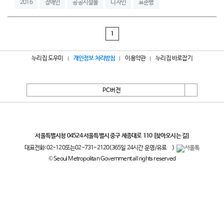
2016
장애인
공공시설물
디자인
표준형
1
누리집 도우미
개인정보 처리방침
이용약관
누리집 바로잡기
PC버전
서울특별시
서울특별시청 04524 서울특별시 중구 세종대로 110
[찾아오시는 길]
대표전화:
02-120
또는
02-731-2120
(365일 24시간 운영/유료
)
© Seoul Metropolitan Government all rights reserved