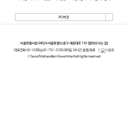
PC버전
서울특별시
서울특별시청 04524 서울특별시 중구 세종대로 110
[찾아오시는 길]
대표전화:
02-120
또는
02-731-2120
(365일 24시간 운영/유료
)
© Seoul Metropolitan Government all rights reserved