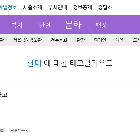
야별정보
서울소개
부서안내
정보공개
응답소
문화
복지
안전
행정
관
서울공예박물관
전통문화
관광
디자인
체육
도
환대
에 대한 태그클라우드
공고
협회
관광체육국