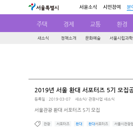
서울특별시
서울소식
시민참여
분
주택
경제
교통
환경
새소식
정책소개
문화예술
서울시립과학
2019년 서울 환대 서포터즈 5기 모집
등록일 : 2019-03-07
새소식
/
관광사업 새소식
서울관광 환대 서포터즈 5기 모집
관광
서포터즈
환대
환대
서포터즈
서울시관광