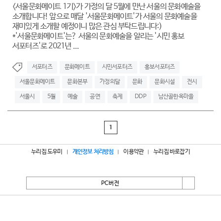
<서울문화메이트 1기>가 가정의 달 5월에 만난 서울의 문화예술을
소개합니다! 앞으로 매달 '서울문화메이트'가 서울의 문화예술을
재미있게 소개할 예정이니 많은 관심 부탁드립니다:)
*'서울문화메이트'는? 서울의 문화예술을 알리는 '시민 홍보
서포터즈'로 2021년 ...
서포터즈
문화메이트
시민서포터즈
홍보서포터즈
서울문화메이트
문화본부
가정의달
문화
문화시설
전시
서울시
5월
예술
공연
축제
DDP
남산골한옥마을
1
누리집 도우미
개인정보 처리방침
이용약관
누리집 바로잡기
PC버전
서울특별시