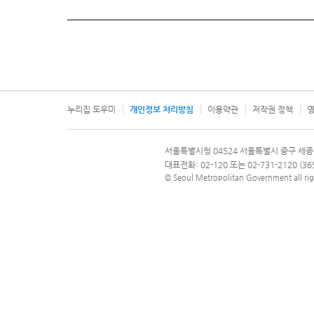
누리집 도우미
개인정보 처리방침
이용약관
저작권 정책
영
서울특별시
서울특별시청 04524 서울특별시 중구 세종
문의 전화번호 120, 120 다산콜재단
대표전화: 02-120 또는 02-731-2120 (
© Seoul Metropolitan Government all rig