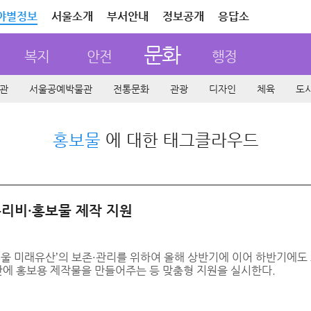
야별정보
서울소개
부서안내
정보공개
응답소
문화
복지
안전
행정
관
서울공예박물관
전통문화
관광
디자인
체육
도
홍보물
에 대한 태그클라우드
수리비·홍보물 제작 지원
서울 미래유산’의 보존·관리를 위하여 올해 상반기에 이어 하반기에도
에 홍보용 제작물을 만들어주는 등 맞춤형 지원을 실시한다.