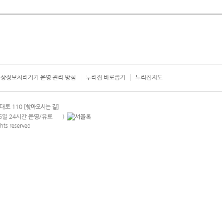
상정보처리기기 운영·관리 방침
누리집 바로잡기
누리집지도
서울시 카
대로 110
[찾아오시는 길]
365일 24시간 운영/유료
)
안내팝업 열기
hts reserved