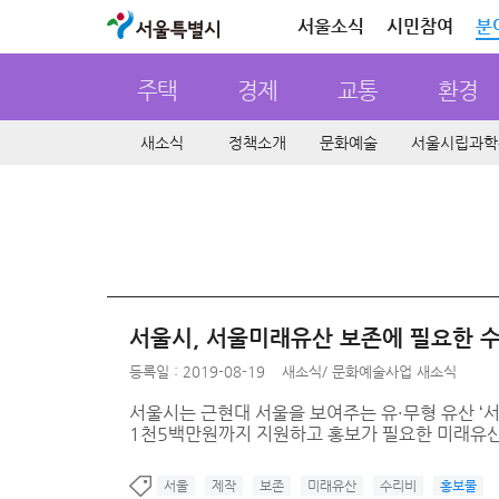
서울특별시
서울소식
시민참여
분
주택
경제
교통
환경
새소식
정책소개
문화예술
서울시립과학
서울시, 서울미래유산 보존에 필요한 
등록일 : 2019-08-19
새소식
/
문화예술사업 새소식
서울시는 근현대 서울을 보여주는 유·무형 유산 ‘
1천5백만원까지 지원하고 홍보가 필요한 미래유산
서울
제작
보존
미래유산
수리비
홍보물