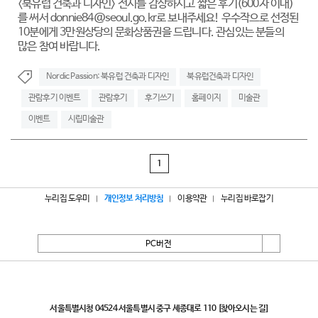
<북유럽 건축과 디자인> 전시를 감상하시고 짧은 후기(600자 이내)
를 써서 donnie84@seoul.go.kr로 보내주세요! 우수작으로 선정된
10분에게 3만원상당의 문화상품권을 드립니다. 관심있는 분들의
많은 참여 바랍니다.
Nordic Passion: 북유럽 건축과 디자인
북유럽건축과 디자인
관람후기 이벤트
관람후기
후기쓰기
홈페이지
미술관
이벤트
시립미술관
1
누리집 도우미
개인정보 처리방침
이용약관
누리집 바로잡기
PC버전
서울특별시
서울특별시청 04524 서울특별시 중구 세종대로 110
[찾아오시는 길]