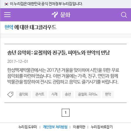
이 누리집은 대한민국 공식 전자정부 누리집입니다.
문화
현악
에 대한 태그클라우드
송년 음악회 : 윤철희와 친구들, 피아노와 현악의 만남
2017-12-01
한성백제박물관에서는 2017년 겨울을 맞이하여 시민을 위한 무료
음악회를 마련하였습니다. 이번 겨울에는 가족, 친구, 연인과 함께
박물관을 방문하여 전시도 관람하고 음악도 즐기시기를 바랍니다.
음악회
콘서트
사계
송년
윤철희. 피아노
현악
1
누리집 도우미
개인정보 처리방침
이용약관
누리집 바로잡기