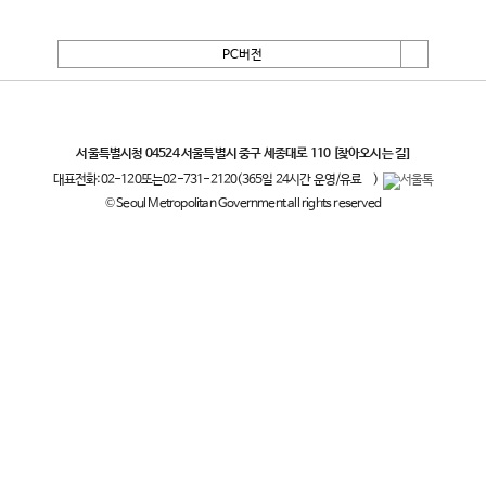
PC버전
서울특별시
서울특별시청 04524 서울특별시 중구 세종대로 110
[찾아오시는 길]
대표전화:
02-120
또는
02-731-2120
(365일 24시간 운영/유료
)
© Seoul Metropolitan Government all rights reserved